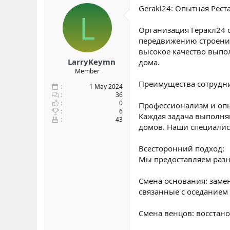
Gerakl24: Опытная Рес
L
Организация Геракл24 
передвижению строений
высокое качество выпо
LarryKeymn
дома.
Member
Преимущества сотрудни
1 May 2024
36
0
Профессионализм и оп
6
Каждая задача выполня
43
домов. Наши специалис
Всесторонний подход:
Мы предоставляем разн
Смена основания: заме
связанные с оседанием
Смена венцов: восстан