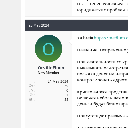
USDT TRC20 кошелька. 
юридических проблем 
23 May 2024
<a href=
https://medium.
O
Название: Непременно 
При деятельности со к
OrvilleFloon
выказывать осмотрител
New Member
посылка денег на непр
контролировать адресе 
21 May 2024
29
0
Крипто адреса предста
1
Включая небольшая опе
44
деньги будут безвозвр
Присутствуют различны
1. Глазомерная ревизия