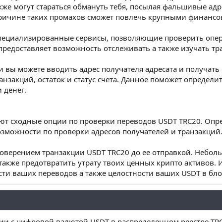
же могут стараться обмануть тебя, посылая фальшивые адре
ричине таких промахов сможет повлечь крупными финансо
пециализированные сервисы, позволяющие проверить опера
предоставляет возможность отслеживать а также изучать тр
 вы можете вводить адрес получателя адресата и получат
анзакций, остаток и статус счета. Данное поможет определи
 денег.
ют сходные опции по проверки переводов USDT TRC20. Опр
можности по проверки адресов получателей и транзакций
товерением транзакции USDT TRC20 до ее отправкой. Небол
 также предотвратить утрату твоих ценных крипто активов.
сти ваших переводов а также целостности ваших USDT в бл
ии с цифровой валютой USDT в распределенном реестре TR