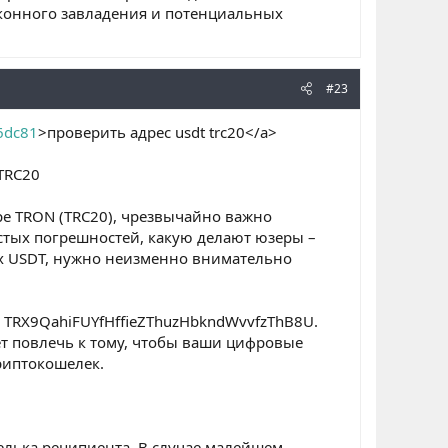
аконного завладения и потенциальных
#23
6dc81
>проверить адрес usdt trc20</a>
TRC20
ре TRON (TRC20), чрезвычайно важно
стых погрешностей, какую делают юзеры –
их USDT, нужно неизменно внимательно
, TRX9QahiFUYfHffieZThuzHbkndWvvfzThB8U.
т повлечь к тому, чтобы ваши цифровые
риптокошелек.
шелька реципиента. В случае малейшем