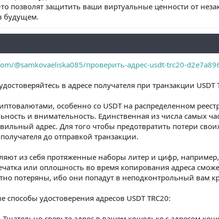
Это позволят защитить ваши виртуальные ценности от нез
в будущем.
com/@samkovaeliska085/проверить-адрес-usdt-trc20-d2e7a89
удостоверяйтесь в адресе получателя при транзакции USDT 
риптовалютами, особенно со USDT на распределенном реест
ьность и внимательность. Единственная из числа самых ча
авильный адрес. Для того чтобы предотвратить потери сво
получателя до отправкой транзакции.
вляют из себя протяженные наборы литер и цифр, например
чатка или оплошность во время копирования адреса сможе
атно потеряны, ибо они попадут в неподконтрольный вам к
е способы удостоверения адресов USDT TRC20:
. Тщательно сверьте адрес в вашем кошельке с адресом ко