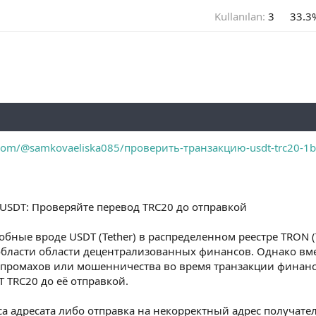
Kullanılan:
3
33.3
.com/@samkovaeliska085/проверить-транзакцию-usdt-trc20-1
USDT: Проверяйте перевод TRC20 до отправкой
ные вроде USDT (Tether) в распределенном реестре TRON (T
бласти области децентрализованных финансов. Однако вм
 промахов или мошенничества во время транзакции финанс
 TRC20 до её отправкой.
а адресата либо отправка на некорректный адрес получате