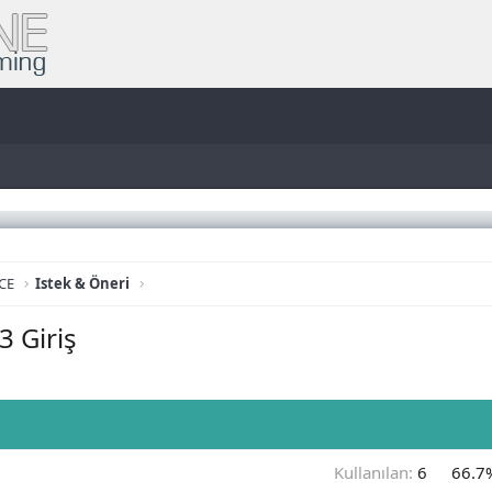
CE
Istek & Öneri
 Giriş
Kullanılan:
6
66.7