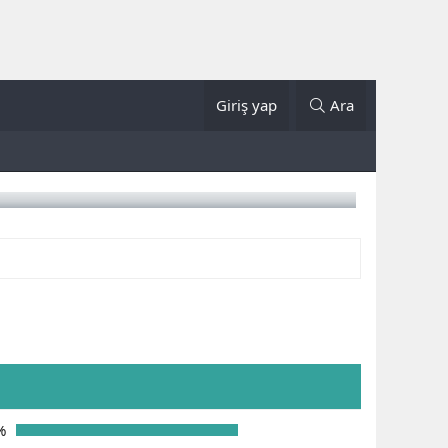
Giriş yap
Ara
%