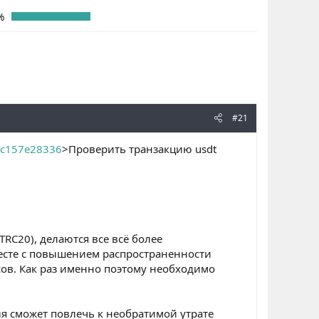
%
#21
bc157e28336
>Проверить транзакцию usdt
RC20), делаются все всё более
есте с повышением распространенности
ов. Как раз именно поэтому необходимо
ля сможет повлечь к необратимой утрате