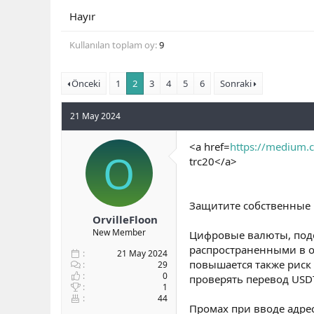
b
ı
Hayır
a
ç
ş
t
Kullanılan toplam oy
9
l
a
a
r
t
i
Önceki
1
2
3
4
5
6
Sonraki
a
h
n
i
21 May 2024
<a href=
https://medium
O
trc20</a>
Защитите собственные 
OrvilleFloon
New Member
Цифровые валюты, подоб
распространенными в о
21 May 2024
повышается также риск
29
0
проверять перевод USDT
1
44
Промах при вводе адрес