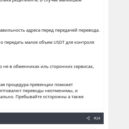
равильность адреса перед передачей перевода.
о передать малое объем USDT для контроля
о не в обменниках иль сторонних сервисах,
стая процедура превенции поможет
риптовалют переводы неотменимы, и
ально. Пребывайте осторожны а также
#24