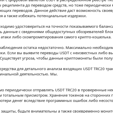
ы реципиента до переводом средств, но тоже периодически 
ющих переводов. Данное действие даст возможность свое
я а также избежать потенциальные издержки.
бходимо удостовериться на точности показываемого баланс
ть данные с сведениями общедоступных обозревателей блок
 атаки либо скомпрометирования самого крипто-кошелька.
наблюдения остатка недостаточно. Максимально необходи
ики. Если вы выявите переводы USDT с неизвестных либо 
. Существует угроза, чтобы данные криптомонеты были пол
редства для детального анализа входящих USDT TRC20 тран
иминальной деятельностью. Мы.
имо периодически отправлять USDT TRC20 в проверенные 
 тотальным присмотром. Хранение токенов на сторонних п
 потери денег вследствие программных ошибок либо несосто
 защиты, будьте внимательны а также своевременно монит