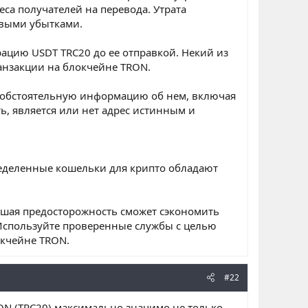
са получателей на перевода. Утрата
выми убытками.
цию USDT TRC20 до ее отправкой. Некий из
анзакции на блокчейне TRON.
ь обстоятельную информацию об нем, включая
ть, является или нет адрес истинным и
еделенные кошельки для крипто обладают
.
ьшая предосторожность сможет сэкономить
 Используйте проверенные службы с целью
окчейне TRON.
#22
ON (TRC20) максимально значимо не только