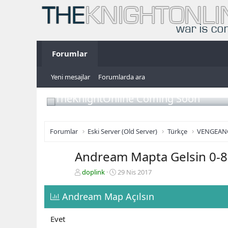
Forumlar
Yeni mesajlar
Forumlarda ara
TheKnightOnline Coming Soon
Forumlar
Eski Server (Old Server)
Türkçe
VENGEAN
Andream Mapta Gelsin 0-83
K
B
doplink
29 Nis 2017
o
a
n
ş
Andream Map Açılsın
b
l
u
a
y
n
Evet
u
g