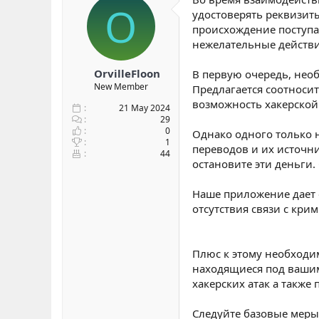
O
удостоверять реквизит
происхождение поступа
нежелательные действи
OrvilleFloon
В первую очередь, нео
New Member
Предлагается соотноси
возможность хакерской
21 May 2024
29
0
Однако одного только 
1
переводов и их источн
44
остановите эти деньги
Наше приложение дает с
отсутствия связи с кр
Плюс к этому необход
находящиеся под вашим
хакерских атак а также
Следуйте базовые меры