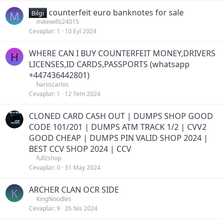
counterfeit euro banknotes for sale
M
Bilgi
mikewills24015
Cevaplar
1
10 Eyl 2024
WHERE CAN I BUY COUNTERFEIT MONEY,DRIVERS
H
LICENSES,ID CARDS,PASSPORTS (‪whatsapp
+447436442801)
hariiscarlos
Cevaplar
1
12 Tem 2024
CLONED CARD CASH OUT | DUMPS SHOP GOOD
CODE 101/201 | DUMPS ATM TRACK 1/2 | CVV2
GOOD CHEAP | DUMPS PIN VALID SHOP 2024 |
BEST CCV SHOP 2024 | CCV
fullzshop
Cevaplar
0
31 May 2024
ARCHER CLAN OCR SIDE
K
KingNoodles
Cevaplar
9
26 Nis 2024