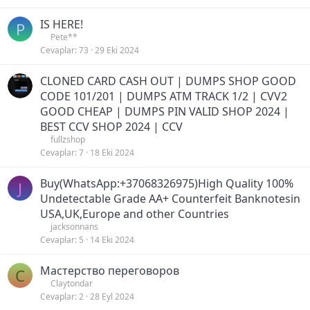
IS HERE!
P
Pete**
Cevaplar
73
29 Eki 2024
CLONED CARD CASH OUT | DUMPS SHOP GOOD
CODE 101/201 | DUMPS ATM TRACK 1/2 | CVV2
GOOD CHEAP | DUMPS PIN VALID SHOP 2024 |
BEST CCV SHOP 2024 | CCV
fullzshop
Cevaplar
7
18 Eki 2024
Buy(WhatsApp:+37068326975)High Quality 100%
J
Undetectable Grade AA+ Counterfeit Banknotesin
USA,UK,Europe and other Countries
jacksonnans
Cevaplar
5
14 Eki 2024
Мастерство переговоров
C
Claytondar
Cevaplar
2
28 Eyl 2024