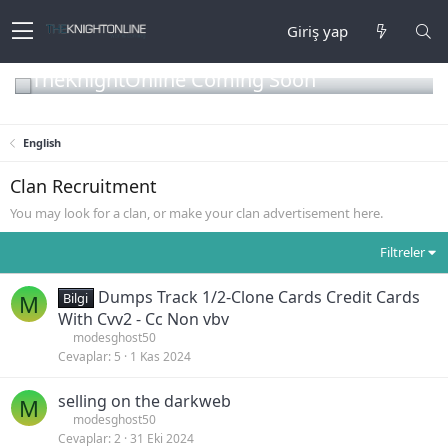
Giriş yap
TheKnightOnline Coming Soon
English
Clan Recruitment
You may look for a clan, or make your clan advertisement here.
Filtreler
Dumps Track 1/2-Clone Cards Credit Cards
M
Bilgi
With Cvv2 - Cc Non vbv
modesghost50
Cevaplar
5
1 Kas 2024
selling on the darkweb
M
modesghost50
Cevaplar
2
31 Eki 2024