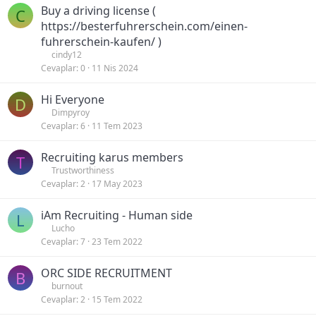
Buy a driving license (
C
https://besterfuhrerschein.com/einen-
fuhrerschein-kaufen/ )
cindy12
Cevaplar
0
11 Nis 2024
Hi Everyone
D
Dimpyroy
Cevaplar
6
11 Tem 2023
Recruiting karus members
T
Trustworthiness
Cevaplar
2
17 May 2023
iAm Recruiting - Human side
L
Lucho
Cevaplar
7
23 Tem 2022
ORC SIDE RECRUITMENT
B
burnout
Cevaplar
2
15 Tem 2022