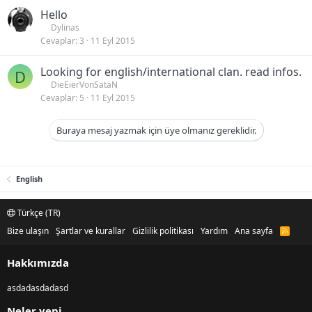
Hello
Dylinas
Cevaplar
3
11 Eyl 2015
Looking for english/international clan. read infos.
D
DieEierVonSataN
Cevaplar
5
11 Eyl 2015
Buraya mesaj yazmak için üye olmanız gereklidir.
English
Türkçe (TR)
Bize ulaşın
Şartlar ve kurallar
Gizlilik politikası
Yardım
Ana sayfa
R
S
S
Hakkımızda
asdadasdadasd
Neler yeni