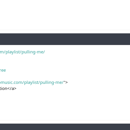
om/playlist/pulling-me/
ree
romusic.com/playlist/pulling-me/
">
ution</a>