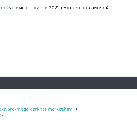
н
rg/
">аниме онгоинги 2022 смотреть онлайн</a>
bka.pro/mega-darknet-market.html
">
a>