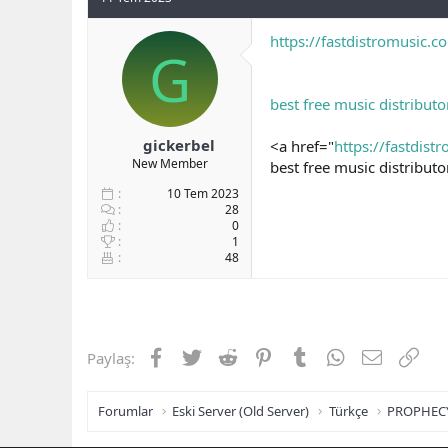
https://fastdistromusic.c
G
best free music distributo
gickerbel
<a href="
https://fastdist
New Member
best free music distribut
10 Tem 2023
28
0
1
48
Facebook
Twitter
Reddit
Pinterest
Tumblr
WhatsApp
E-posta
Link
Paylaş:
Forumlar
Eski Server (Old Server)
Türkçe
PROPHEC