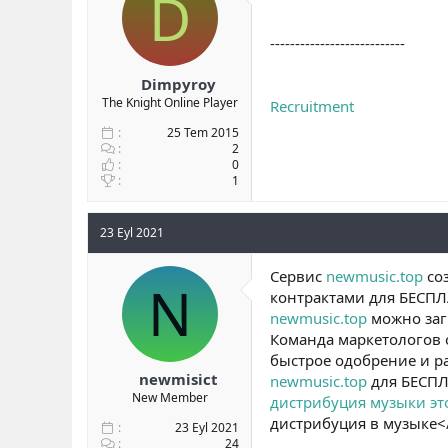
D
b
ı
a
ç
---------------------------
ş
t
l
a
Dimpyroy
a
r
The Knight Online Player
Recruitment
t
i
a
h
25 Tem 2015
n
i
2
0
1
23 Eyl 2021
Сервис
newmusic.top
соз
N
контрактами для БЕСПЛ
newmusic.top
можно загр
Команда маркетологов 
быстрое одобрение и ра
newmisict
newmusic.top
для БЕСПЛ
New Member
дистрибуция музыки эт
дистрибуция в музыке<
23 Eyl 2021
24