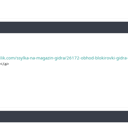
ilik.com/ssylka-na-magazin-gidra/26172-obhod-blokirovki-gidra-
</a>