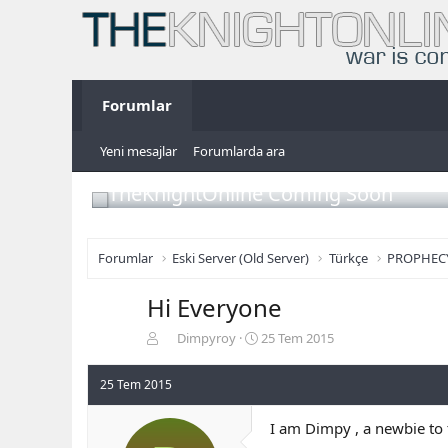
Forumlar
Yeni mesajlar
Forumlarda ara
TheKnightOnline Coming Soon
Forumlar
Eski Server (Old Server)
Türkçe
PROPHEC
Hi Everyone
K
B
Dimpyroy
25 Tem 2015
o
a
n
ş
25 Tem 2015
b
l
u
a
I am Dimpy , a newbie to 
y
n
u
g