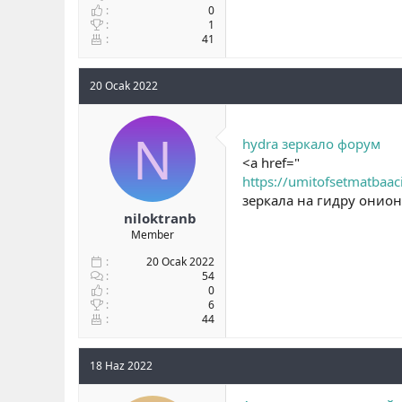
0
1
41
20 Ocak 2022
N
hydra зеркало форум
<a href="
https://umitofsetmatbaac
зеркала на гидру онион
niloktranb
Member
20 Ocak 2022
54
0
6
44
18 Haz 2022