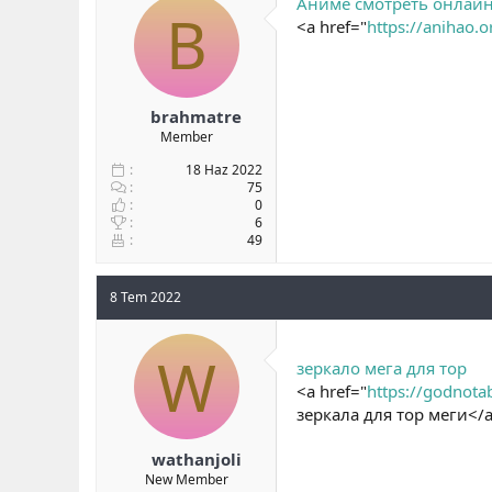
Аниме смотреть онлай
B
<a href="
https://anihao.o
brahmatre
Member
18 Haz 2022
75
0
6
49
8 Tem 2022
W
зеркало мега для тор
<a href="
https://godnota
зеркала для тор меги</
wathanjoli
New Member