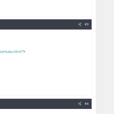
#3
zerkala.html
">
#4