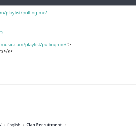
om/playlist/pulling-me/
rs
romusic.com/playlist/pulling-me/
">
ors</a>
Y
English
Clan Recruitment