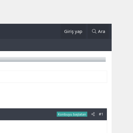
Giriş yap
Ara
#1
Konbuyu başlatan