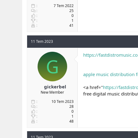
7 Tem 2022
25
0
1
41
11 Tem 2023
https://fastdistromusic.c
G
apple music distribution f
gickerbel
<a href="
https://fastdist
New Member
free digital music distrib
10 Tem 2023
28
0
1
48
11 Tem 2023