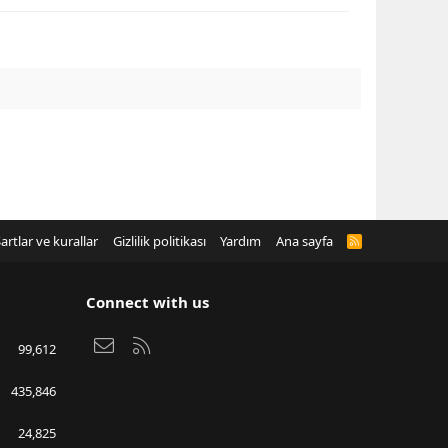
artlar ve kurallar
Gizlilik politikası
Yardım
Ana sayfa
R
S
S
Connect with us
Bize ulaşın
RSS
99,612
435,846
24,825