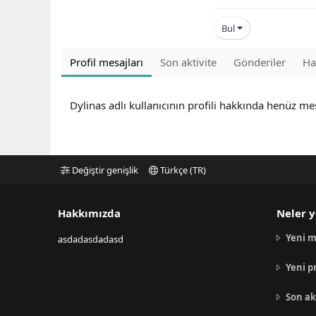
Bul
Profil mesajları
Son aktivite
Gönderiler
Ha
Dylinas adlı kullanıcının profili hakkında henüz me
Değiştir genişlik
Türkçe (TR)
Hakkımızda
Neler y
Yeni m
asdadasdadasd
Yeni p
Son ak