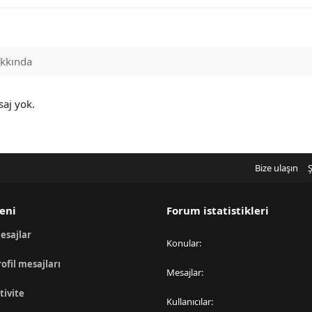
kkında
saj yok.
Bize ulaşın
Ş
eni
Forum istatistikleri
esajlar
Konular
rofil mesajları
Mesajlar
tivite
Kullanıcılar