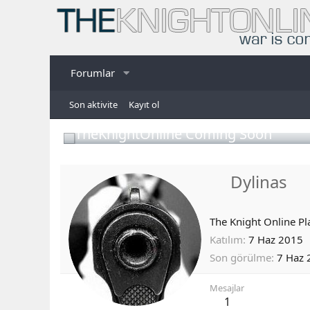
Forumlar
Son aktivite
Kayıt ol
TheKnightOnline Coming Soon
Dylinas
The Knight Online Pl
Katılım
7 Haz 2015
Son görülme
7 Haz 
Mesajlar
1