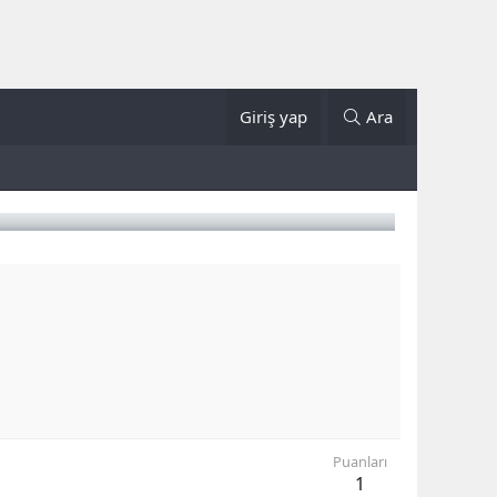
Giriş yap
Ara
Puanları
1