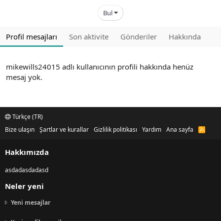
Bul
Profil mesajları
Son aktivite
Gönderiler
Hakkında
mikewills24015 adlı kullanıcının profili hakkında henüz
mesaj yok.
Türkçe (TR)
Bize ulaşın
Şartlar ve kurallar
Gizlilik politikası
Yardım
Ana sayfa
R
S
S
Hakkımızda
asdadasdadasd
Neler yeni
Yeni mesajlar