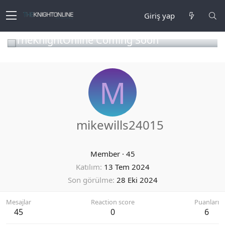
Giriş yap
TheKnightOnline Coming Soon
M
mikewills24015
Member
·
45
Katılım
13 Tem 2024
Son görülme
28 Eki 2024
Mesajlar
Reaction score
Puanları
45
0
6