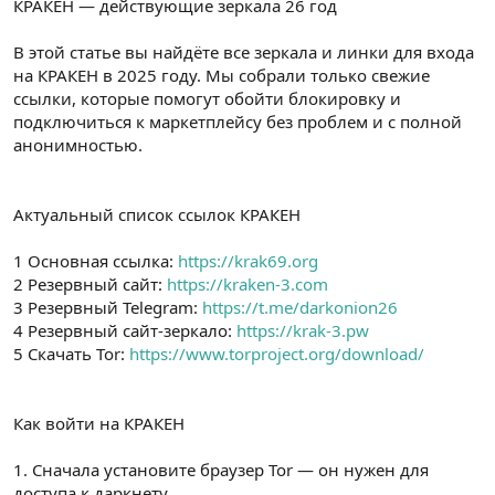
КРАКЕН — действующие зеркала 26 год
t
i
a
h
n
i
В этой статье вы найдёте все зеркала и линки для входа
на КРАКЕН в 2025 году. Мы собрали только свежие
ссылки, которые помогут обойти блокировку и
подключиться к маркетплейсу без проблем и с полной
анонимностью.
Актуальный список ссылок КРАКЕН
1 Основная ссылка:
https://krak69.org
2 Резервный сайт:
https://kraken-3.com
3 Резервный Telegram:
https://t.me/darkonion26
4 Резервный сайт-зеркало:
https://krak-3.pw
5 Скачать Tor:
https://www.torproject.org/download/
Как войти на КРАКЕН
1. Сначала установите браузер Tor — он нужен для
доступа к даркнету.