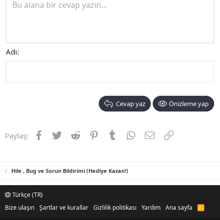
Bu alana bir cevap yazın...
Adı
Cevap yaz
Önizleme yap
Facebook
Twitter
Reddit
Pinterest
Tumblr
WhatsApp
E-posta
Link
Paylaş:
Hile , Bug ve Sorun Bildirimi (Hediye Kazan!)
Türkçe (TR)
Bize ulaşın
Şartlar ve kurallar
Gizlilik politikası
Yardım
Ana sayfa
R
S
S