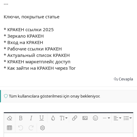
---
Ключи, покрытые статье
* КРАКЕН ссылки 2025
* Зеркало КРАКЕН
* Вход на КРАКЕН
* Рабочие ссылки КРАКЕН
* Актуальный список КРАКЕН
* КРАКЕН маркетплейс доступ
* Как зайти на КРАКЕН через Tor
Cevapla
Tüm kullanıcılara gösterilmesi için onay bekleniyor.
Biçimlendirmeyi kaldır
Kalın
Yatık
Altını çiz
Metin rengi
Font boyutu
Link ekle
Resim ekle
İfadeler
Ekle
Hizalama
List
Insert table
Geri al
ileri al
BB kodunu değiştir