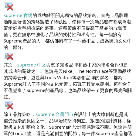
n
i
supreme 官網
的成功離不開其獨特的品牌策略。首先，品牌通
過限量發售的策略製造了稀缺性，使得每一次新品發布都成為潮
流愛好者爭相搶購的盛事。這種策略不僅提高了產品的市場價
值，更在無形中強化了品牌的獨特性和稀有性。每一個擁有
Supreme產品的人，都仿佛擁有了一件藝術品，成為街頭文化中
的一部分。
其次，
supreme 中文
與眾多知名品牌和藝術家的聯名合作也是
其成功的關鍵之一。無論是與Nike、The North Face等運動品牌
的跨界合作，還是與Louis Vuitton等奢侈品牌的聯名，都為
Supreme註入了不同的文化元素，拓寬了其受眾範圍。這些合作
不僅豐富了Supreme的產品線，也為品牌帶來了更多的曝光和關
註。
除了品牌策略，
supreme 台灣門市
在設計上的大膽創新也是其
備受推崇的原因之一。品牌始終堅持獨立、叛逆的設計風格，從
滑板文化到嘻哈文化，Supreme的設計靈感源源不斷。無論是簡
單的Logo T恤，還是充滿創意的配飾，每一件Supreme產品都透