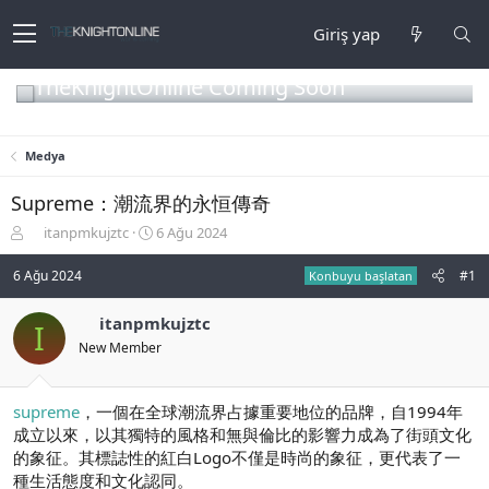
Giriş yap
TheKnightOnline Coming Soon
Medya
Supreme：潮流界的永恒傳奇
K
B
itanpmkujztc
6 Ağu 2024
o
a
n
ş
6 Ağu 2024
#1
Konbuyu başlatan
b
l
u
a
itanpmkujztc
I
y
n
New Member
u
g
b
ı
a
ç
ş
t
supreme
，一個在全球潮流界占據重要地位的品牌，自1994年
l
a
成立以來，以其獨特的風格和無與倫比的影響力成為了街頭文化
a
r
的象征。其標誌性的紅白Logo不僅是時尚的象征，更代表了一
t
i
種生活態度和文化認同。
a
h