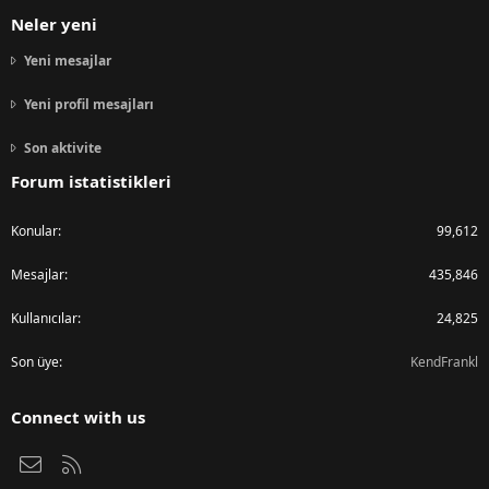
Neler yeni
Yeni mesajlar
Yeni profil mesajları
Son aktivite
Forum istatistikleri
Konular
99,612
Mesajlar
435,846
Kullanıcılar
24,825
Son üye
KendFrankl
Connect with us
Bize ulaşın
RSS