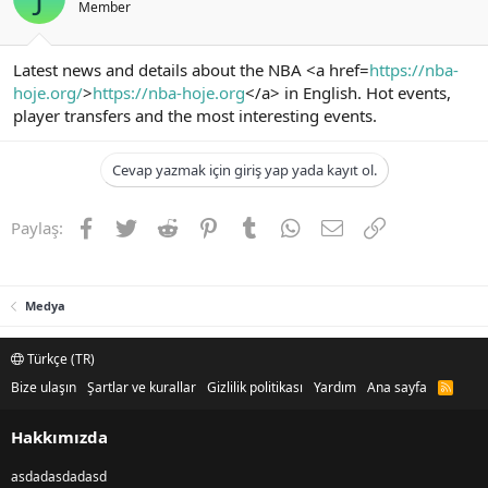
Member
Latest news and details about the NBA <a href=
https://nba-
hoje.org/
>
https://nba-hoje.org
</a> in English. Hot events,
player transfers and the most interesting events.
Cevap yazmak için giriş yap yada kayıt ol.
Facebook
Twitter
Reddit
Pinterest
Tumblr
WhatsApp
E-posta
Link
Paylaş:
Medya
Türkçe (TR)
Bize ulaşın
Şartlar ve kurallar
Gizlilik politikası
Yardım
Ana sayfa
R
S
S
Hakkımızda
asdadasdadasd