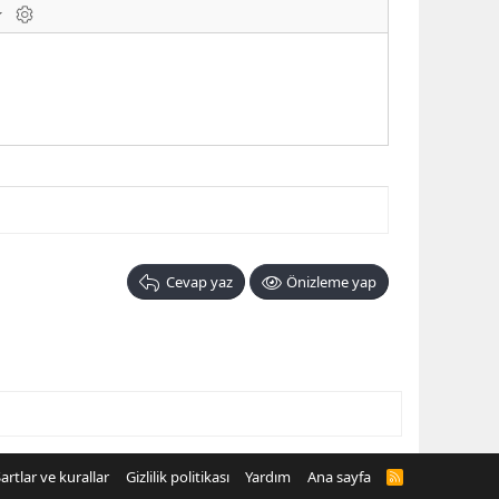
laklar
BB kodunu değiştir
Cevap yaz
Önizleme yap
artlar ve kurallar
Gizlilik politikası
Yardım
Ana sayfa
R
S