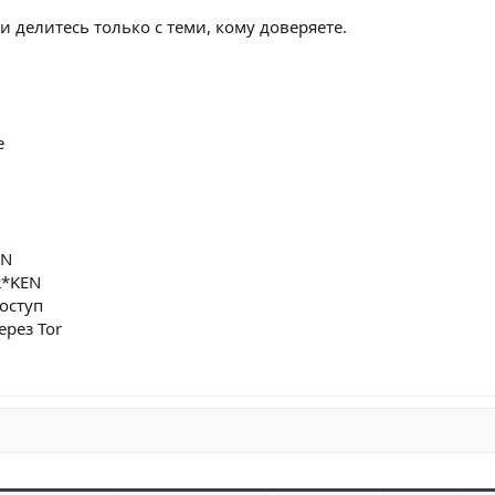
и делитесь только с теми, кому доверяете.
е
EN
R*KEN
оступ
ерез Tor