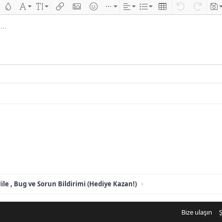
 çizik
Metin rengi
Font ailesi
Font boyutu
Link ekle
Resim ekle
İfadeler
Ekle
Hizalama
List
Insert table
Geri al
ileri al
Tas
..
ile , Bug ve Sorun Bildirimi (Hediye Kazan!)
Bize ulaşın
Ş