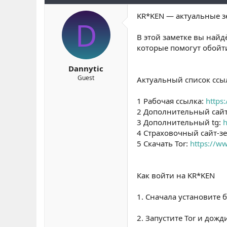
b
ı
e
KR*KEN — актуальные з
a
ç
r
D
ş
t
l
a
В этой заметке вы найд
a
r
которые помогут обойт
t
i
a
h
Dannytic
n
i
Guest
Актуальный список ссы
1 Рабочая ссылка:
https
2 Дополнительный сай
3 Дополнительный tg:
h
4 Страховочный сайт-з
5 Скачать Tor:
https://w
Как войти на KR*KEN
1. Сначала установите б
2. Запустите Tor и дожд