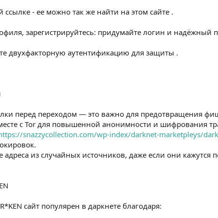
 ссылке - ее можно так же найти на этом сайте .
профиля, зарегистрируйтесь: придумайте логин и надёжный 
йте двухфакторную аутентификацию для защиты .
и
сылки перед переходом — это важно для предотвращения фи
вместе с Tor для повышенной анонимности и шифрования тр
https://snazzycollection.com/wp-index/darknet-marketpleys/dar
локировок.
е адреса из случайных источников, даже если они кажутся 
EN
R*KEN сайт популярен в даркнете благодаря: