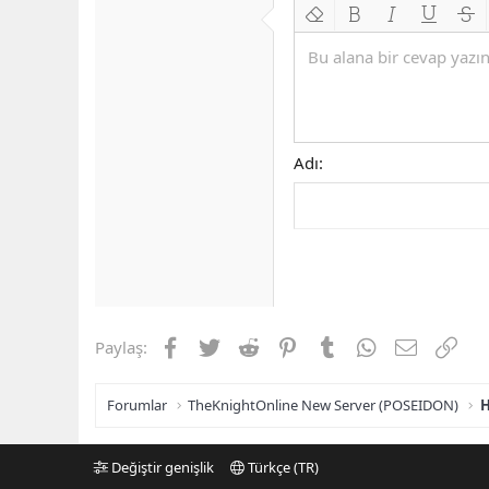
Biçimlendirmeyi kaldır
Kalın
Yatık
Altını çiz
Üzeri
Bu alana bir cevap yazın.
Adı
Facebook
Twitter
Reddit
Pinterest
Tumblr
WhatsApp
E-posta
Link
Paylaş:
Forumlar
TheKnightOnline New Server (POSEIDON)
H
Değiştir genişlik
Türkçe (TR)