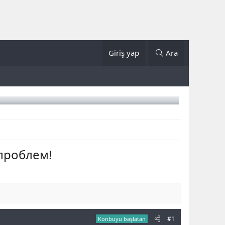
Giriş yap
Ara
проблем!
#1
Konbuyu başlatan