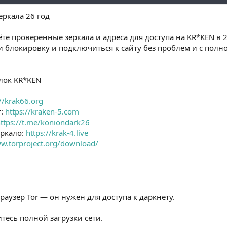
еркала 26 год
ёте проверенные зеркала и адреса для доступа на KR*KEN в 
и блокировку и подключиться к сайту без проблем и с пол
лок KR*KEN
://krak66.org
т:
https://kraken-5.com
ttps://t.me/koniondark26
еркало:
https://krak-4.live
ww.torproject.org/download/
раузер Tor — он нужен для доступа к даркнету.
итесь полной загрузки сети.