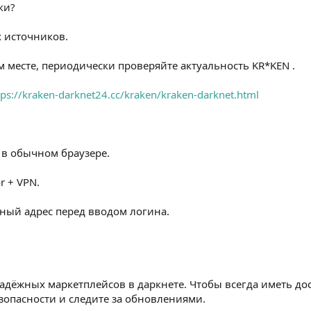
ки?
х источников.
м месте, периодически проверяйте актуальность KR*KEN .
tps://kraken-darknet24.cc/kraken/kraken-darknet.html
 в обычном браузере.
r + VPN.
чный адрес перед вводом логина.
адёжных маркетплейсов в даркнете. Чтобы всегда иметь дос
зопасности и следите за обновлениями.