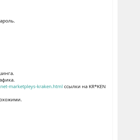
пароль.
шинга.
афика.
knet-marketpleys-kraken.html
ссылки на KR*KEN
похожими.