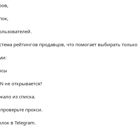
ров,
пок,
ользователей.
истема рейтингов продавцов, что помогает выбирать тольк
ми:
осы
EN не открывается?
кало из списка.
 проверьте прокси.
лок в Telegram.