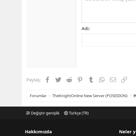
Adı
Facebook
Twitter
Reddit
Pinterest
Tumblr
WhatsApp
E-posta
Link
Paylaş:
Forumlar
TheKnightOnline New Server (POSEIDON)
H
Değiştir genişlik
Türkçe (TR)
Hakkımızda
Neler y