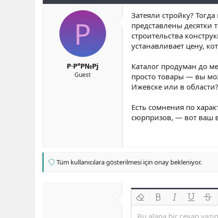
b
ı
e
Затеяли стройку? Тогда
a
ç
r
Р
представлены десятки 
ş
t
l
a
строительства конструк
a
r
устанавливает цену, к
t
i
a
h
Р·Р°Р№Рј
Каталог продуман до ме
n
i
Guest
просто товары — вы мож
Ижевске или в области?
Есть сомнения по хара
сюрпризов, — вот ваш в
Tüm kullanıcılara gösterilmesi için onay bekleniyor.
Biçimlendirmeyi kaldır
Kalın
Yatık
Altını çiz
Üzeri
Bu alana bir cevap yazın.