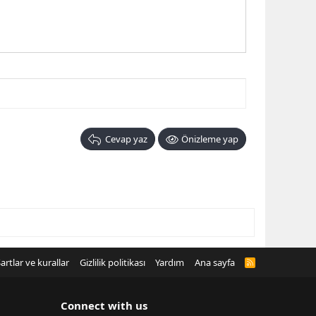
Cevap yaz
Önizleme yap
artlar ve kurallar
Gizlilik politikası
Yardım
Ana sayfa
R
S
S
Connect with us