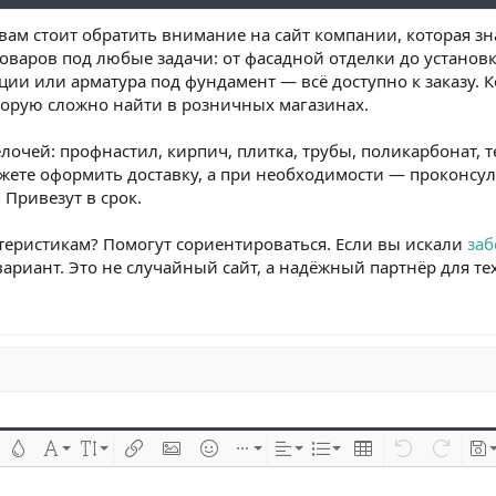
 вам стоит обратить внимание на сайт компании, которая зн
товаров под любые задачи: от фасадной отделки до установ
ции или арматура под фундамент — всё доступно к заказу. 
оторую сложно найти в розничных магазинах.
лочей: профнастил, кирпич, плитка, трубы, поликарбонат, 
ете оформить доставку, а при необходимости — проконсуль
 Привезут в срок.
ктеристикам? Помогут сориентироваться. Если вы искали
заб
ариант. Это не случайный сайт, а надёжный партнёр для тех,
 çizik
Metin rengi
Font ailesi
Font boyutu
Link ekle
Resim ekle
İfadeler
Ekle
Hizalama
List
Insert table
Geri al
ileri al
Tas
..