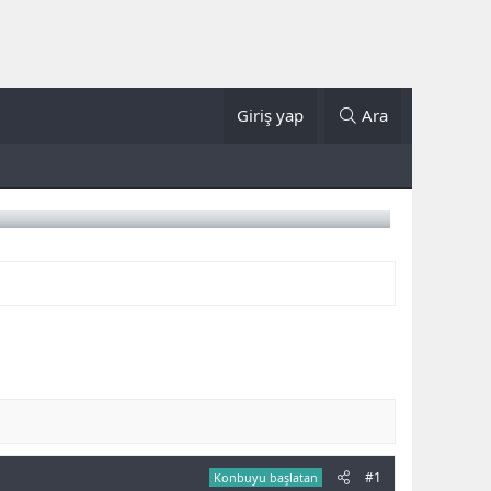
Giriş yap
Ara
#1
Konbuyu başlatan