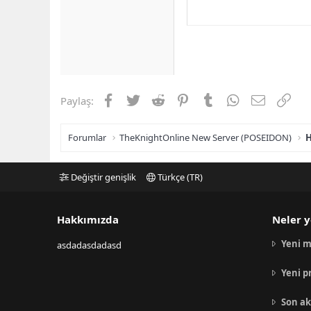
Facebook
Twitter
Reddit
Pinterest
Tumblr
WhatsApp
E-posta
Link
Paylaş:
Forumlar
TheKnightOnline New Server (POSEIDON)
H
Değiştir genişlik
Türkçe (TR)
Hakkımızda
Neler y
Yeni m
asdadasdadasd
Yeni p
Son ak