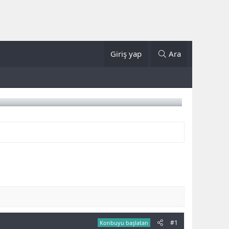
Giriş yap
Ara
#1
Konbuyu başlatan