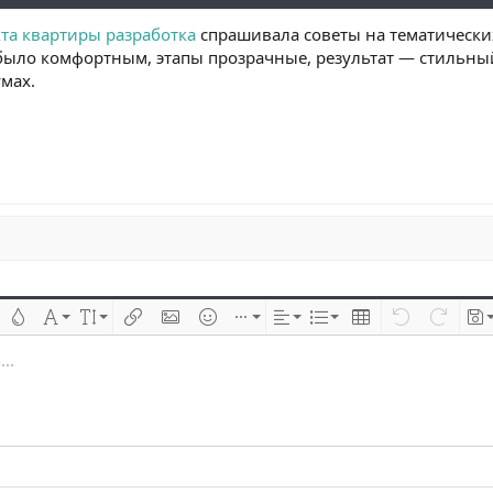
та квартиры разработка
спрашивала советы на тематических
 было комфортным, этапы прозрачные, результат — стильны
мах.
 çizik
Metin rengi
Font ailesi
Font boyutu
Link ekle
Resim ekle
İfadeler
Ekle
Hizalama
List
Insert table
Geri al
ileri al
Tas
..