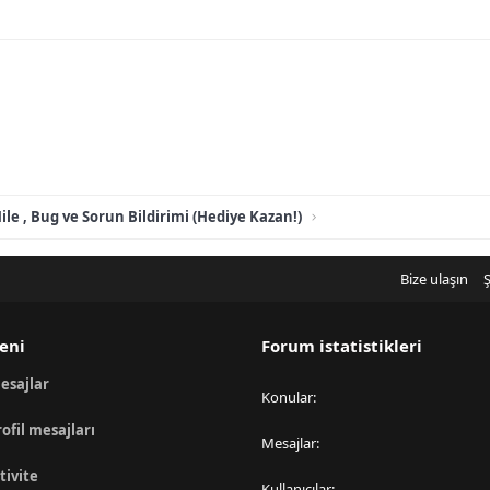
ile , Bug ve Sorun Bildirimi (Hediye Kazan!)
Bize ulaşın
Ş
eni
Forum istatistikleri
esajlar
Konular
rofil mesajları
Mesajlar
tivite
Kullanıcılar