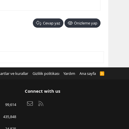
Cevap yaz
Önizleme yap
artlar ve kurallar
Gizlilik politikası
Yardım
Ana sayfa
R
S
S
Connect with us
Bize ulaşın
RSS
99,614
435,848
24,825