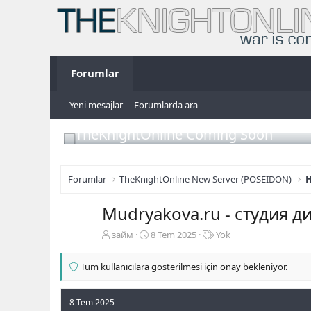
Forumlar
Yeni mesajlar
Forumlarda ara
TheKnightOnline Coming Soon
Forumlar
TheKnightOnline New Server (POSEIDON)
H
Mudryakova.ru - студия д
K
B
E
займ
8 Tem 2025
Yok
o
a
t
n
ş
i
Tüm kullanıcılara gösterilmesi için onay bekleniyor.
b
l
k
u
a
e
y
n
t
8 Tem 2025
u
g
l