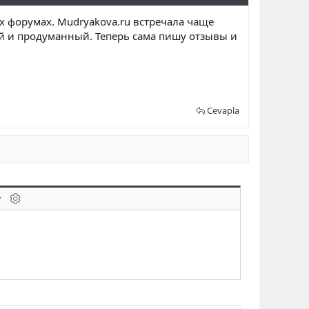
 форумах. Mudryakova.ru встречала чаще
й и продуманный. Теперь сама пишу отзывы и
Cevapla
laklar
BB kodunu değiştir