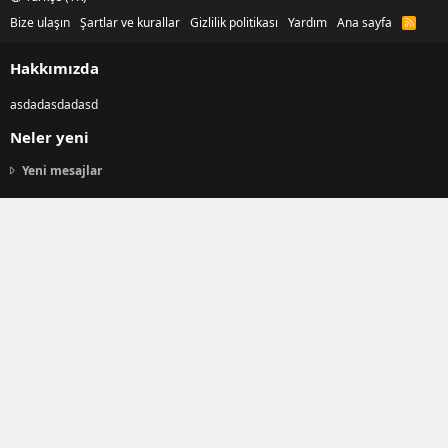
Bize ulaşın
Şartlar ve kurallar
Gizlilik politikası
Yardım
Ana sayfa
R
S
S
Hakkımızda
asdadasdadasd
Neler yeni
Yeni mesajlar
Yeni profil mesajları
Son aktivite
Forum istatistikleri
Konular
99,612
Mesajlar
435,846
Kullanıcılar
24,825
Son üye
KendFrankl