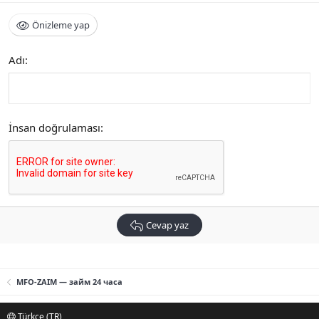
Önizleme yap
Adı
İnsan doğrulaması
Cevap yaz
MFO-ZAIM — займ 24 часа
Türkçe (TR)