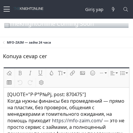
Giriş yap
TheKnightOnline Coming Soon
MFO-ZAIM — займ 24 часа
Konuya cevap cer
Biçimlendirmeyi kaldır
Kalın
Yatık
Altını çiz
Metin rengi
Font boyutu
Link ekle
Resim ekle
İfadeler
Ekle
Hizalama
List
Insert table
Geri al
ileri al
BB kodunu değiştir
[QUOTE="Р·Р°Р№Рј, post: 870475"]
Когда нужны финансы без промедлений — прямо
на пластик, без проверок, общения с
менеджерами и томительного ожидания, на
помощь приходит
https://mfo-zaim.com/
— это не
просто сервис с займами, а полноценный