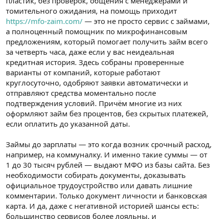
пластик, без проверок, общения с менеджерами и
n
i
томительного ожидания, на помощь приходит
https://mfo-zaim.com/
— это не просто сервис с займами,
а полноценный помощник по микрофинансовым
предложениям, который помогает получить займ всего
за четверть часа, даже если у вас неидеальная
кредитная история. Здесь собраны проверенные
варианты от компаний, которые работают
круглосуточно, одобряют заявки автоматически и
отправляют средства моментально после
подтверждения условий. Причём многие из них
оформляют займ без процентов, без скрытых платежей,
если оплатить до указанной даты.
Займы до зарплаты — это когда возник срочный расход,
например, на коммуналку. И именно такие суммы — от
1 до 30 тысяч рублей — выдают МФО из базы сайта. Без
необходимости собирать документы, доказывать
официальное трудоустройство или давать лишние
комментарии. Только документ личности и банковская
карта. И да, даже с негативной историей шансы есть:
большинство сервисов более лояльны, и