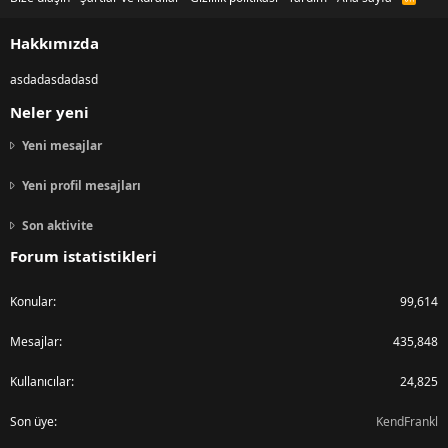
S
S
Hakkımızda
asdadasdadasd
Neler yeni
Yeni mesajlar
Yeni profil mesajları
Son aktivite
Forum istatistikleri
Konular
99,614
Mesajlar
435,848
Kullanıcılar
24,825
Son üye
KendFrankl