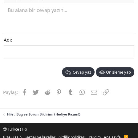
Insert table
Geri al
ileri al
BB kodunu değiştir
Bu alana bir cevap yazın...
Adı
Cevap yaz
Önizleme yap
Facebook
Twitter
Reddit
Pinterest
Tumblr
WhatsApp
E-posta
Link
Paylaş:
Hile , Bug ve Sorun Bildirimi (Hediye Kazan!)
Türkçe (TR)
Bize ulaşın
Şartlar ve kurallar
Gizlilik politikası
Yardım
Ana sayfa
R