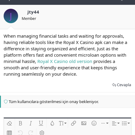
jty44
J
Member
When managing financial tasks and waiting for approvals,
having reliable tools like the Royal X Casino apk can make a
difference in staying organized and efficient. Just as the
platform offers fast and convenient microloan options with
minimal hassle,
Royal X Casino old version
provides a
smooth and user-friendly experience that keeps things
running seamlessly on your device.
Cevapla
Tüm kullanıcılara gösterilmesi için onay bekleniyor.
Biçimlendirmeyi kaldır
Kalın
Yatık
Altını çiz
Metin rengi
Font boyutu
Link ekle
Resim ekle
İfadeler
Ekle
Hizalama
List