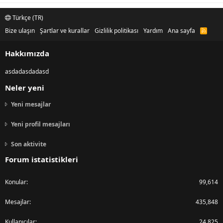
Türkçe (TR)
Bize ulaşın
Şartlar ve kurallar
Gizlilik politikası
Yardım
Ana sayfa
R
S
S
Hakkımızda
asdadasdadasd
Neler yeni
Yeni mesajlar
Yeni profil mesajları
Son aktivite
Forum istatistikleri
Konular
99,614
Mesajlar
435,848
Kullanıcılar
24,825