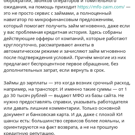
бюрократии, звонков операторов и томительного
n
i
ожидания, на помощь приходит
https://mfo-zaim.com/
—
это не просто сервис с займами, а полноценный
навигатор по микрофинансовым предложениям,
который помогает получить займ мгновенно, даже если
у вас проблемная кредитная история. Здесь собраны
действующие офферы от компаний, которые работают
круглосуточно, рассматривают анкеты в
автоматическом режиме и зачисляют займ мгновенно
после подтверждения условий. Причём многие из них
предлагают беспроцентное первое обращение, без
дополнительных затрат, если вернуть в срок.
Займы до зарплаты — это когда возник срочный расход,
например, на транспорт. И именно такие суммы — от 1
до 30 тысяч рублей — выдают МФО из базы сайта. Не
нужно предоставлять справки, указывать работодателя
или давать лишние комментарии. Только основной
документ и банковская карта. И да, даже с плохой КИ
шансы есть: большинство сервисов более лояльны, и
ориентируются на факт возврата, а не на прошлую
кредитную репутацию.