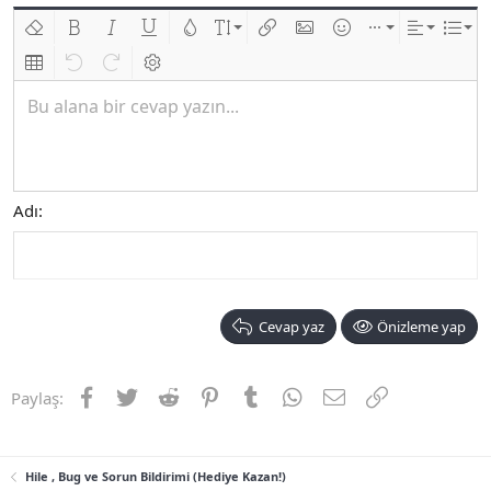
Biçimlendirmeyi kaldır
Kalın
Yatık
Altını çiz
Metin rengi
Font boyutu
Link ekle
Resim ekle
İfadeler
Ekle
Hizalama
List
Insert table
Geri al
ileri al
BB kodunu değiştir
Bu alana bir cevap yazın...
Adı
Cevap yaz
Önizleme yap
Facebook
Twitter
Reddit
Pinterest
Tumblr
WhatsApp
E-posta
Link
Paylaş:
Hile , Bug ve Sorun Bildirimi (Hediye Kazan!)