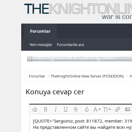
Forumlar
Yeni mesajlar
Forumlarda ara
TheKnightOnline Coming Soon
Forumlar
TheKnightOnline New Server (POSEIDON)
H
Konuya cevap cer
Biçimlendirmeyi kaldır
Kalın
Yatık
Altını çiz
Üzeri çizik
Metin rengi
Font ailesi
Font boyutu
Link ekl
Res
[QUOTE="Sergioniz, post: 811872, member: 319
На представленном сайте вы найдете всю н