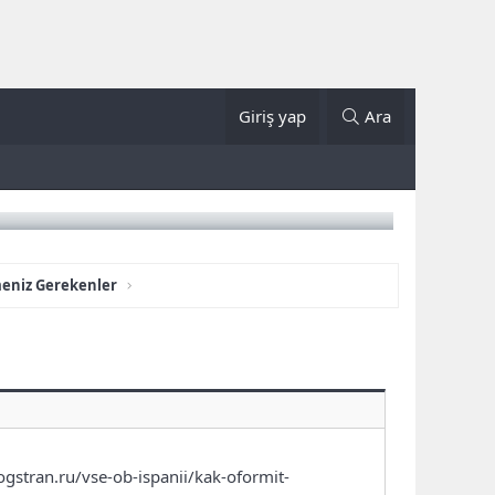
Giriş yap
Ara
meniz Gerekenler
ogstran.ru/vse-ob-ispanii/kak-oformit-