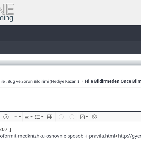
ile , Bug ve Sorun Bildirimi (Hediye Kazan!)
Hile Bildirmeden Önce Bil
e
im ekle
İfadeler
Ekle
Hizalama
List
Insert table
Geri al
ileri al
Taslaklar
BB kodunu değiştir
207"]
k-oformit-medknizhku-osnovnie-sposobi-i-pravila.html
>
http://gye