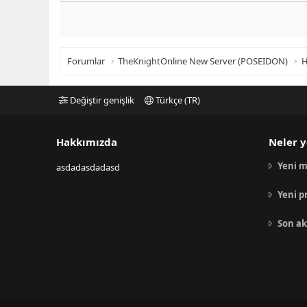
Forumlar
TheKnightOnline New Server (POSEIDON)
H
Değiştir genişlik
Türkçe (TR)
Hakkımızda
Neler y
Yeni m
asdadasdadasd
Yeni p
Son ak