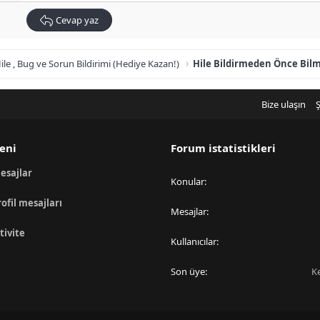
Cevap yaz
ile , Bug ve Sorun Bildirimi (Hediye Kazan!)
Hile Bildirmeden Önce Bil
Bize ulaşın
Ş
eni
Forum istatistikleri
esajlar
Konular
rofil mesajları
Mesajlar
tivite
Kullanıcılar
Son üye
K