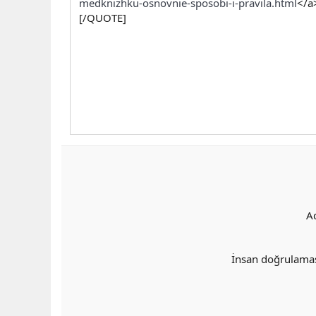
medknizhku-osnovnie-sposobi-i-pravila.html
</a
[/QUOTE]
A
İnsan doğrulama