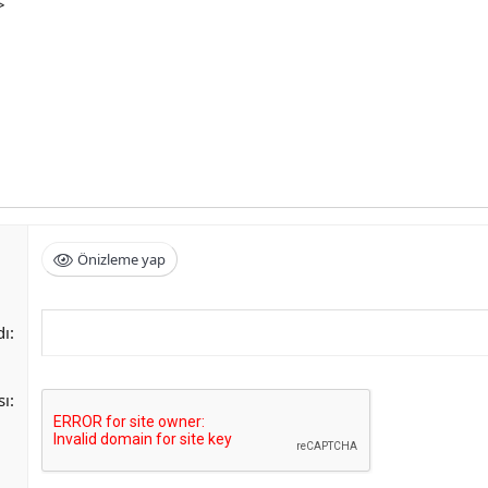
>
Önizleme yap
dı
sı