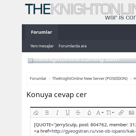
Forumlar
Yeni mesajlar
Forumlarda ara
TheKnightOnline Coming Soon
Forumlar
TheKnightOnline New Server (POSEIDON)
H
Konuya cevap cer
Biçimlendirmeyi kaldır
Kalın
Yatık
Altını çiz
Üzeri çizik
Metin rengi
Font ailesi
Font boyutu
Link ekl
Res
[QUOTE="JerrySculp, post: 804762, member: 31
<a href=
http://gyeogstran.ru/vse-ob-ispanii/ka