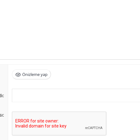
Önizleme yap
dı
sı