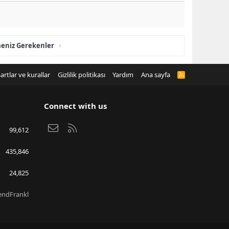
meniz Gerekenler
artlar ve kurallar
Gizlilik politikası
Yardım
Ana sayfa
R
S
S
Connect with us
Bize ulaşın
RSS
99,612
435,846
24,825
endFrankl