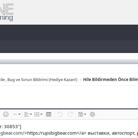
ile , Bug ve Sorun Bildirimi (Hediye Kazan!)
Hile Bildirmeden Önce Bil
e
im ekle
İfadeler
Ekle
Hizalama
List
Insert table
Geri al
ileri al
Taslaklar
BB kodunu değiştir
: 30853"]
igbear.com/
>https:/rupsbigbear.com</a> выставки, автоспорт,