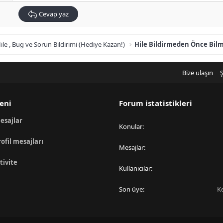
Cevap yaz
ile , Bug ve Sorun Bildirimi (Hediye Kazan!)
Hile Bildirmeden Önce Bil
Bize ulaşın
Ş
eni
Forum istatistikleri
esajlar
Konular
rofil mesajları
Mesajlar
tivite
Kullanıcılar
Son üye
K