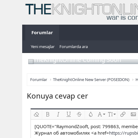
Forumlar
Yeni mesajlar
Forumlarda ara
TheKnightOnline Coming Soon
Forumlar
TheKnightOnline New Server (POSEIDON)
H
Konuya cevap cer
Biçimlendirmeyi kaldır
Kalın
Yatık
Altını çiz
Üzeri çizik
Metin rengi
Font ailesi
Font boyutu
Link ekl
Res
[QUOTE="RaymondZooft, post: 799863, member
Журнал об автомобилях <a href=
https://rupsb