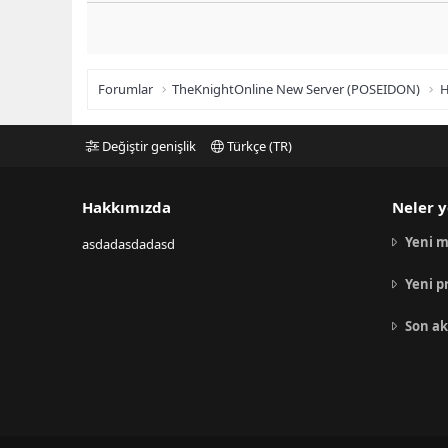
Forumlar
TheKnightOnline New Server (POSEIDON)
H
Değiştir genişlik
Türkçe (TR)
Hakkımızda
Neler y
Yeni m
asdadasdadasd
Yeni p
Son ak