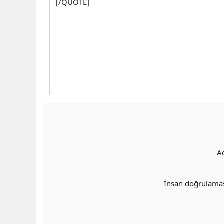
[/QUOTE]
A
İnsan doğrulama