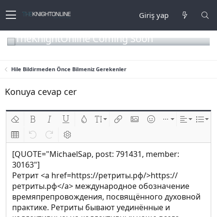
Giriş yap
TheKnightOnline Coming Soon
Hile Bildirmeden Önce Bilmeniz Gerekenler
Konuya cevap cer
Biçimlendirmeyi kaldır
Kalın
Yatık
Altını çiz
Metin rengi
Font boyutu
Link ekle
Resim ekle
İfadeler
Ekle
Hizalama
List
Insert table
Geri al
ileri al
BB kodunu değiştir
[QUOTE="MichaelSap, post: 791431, member:
30163"]
Ретрит <a href=https://ретриты.рф/>https://
ретриты.рф</a> международное обозначение
времяпрепровождения, посвящённого духовной
практике. Ретриты бывают уединённые и