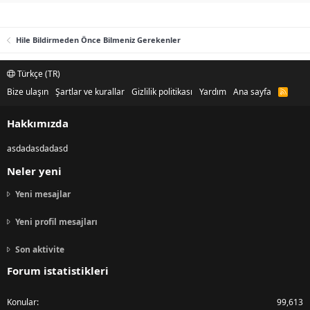
Hile Bildirmeden Önce Bilmeniz Gerekenler
Türkçe (TR)
Bize ulaşın
Şartlar ve kurallar
Gizlilik politikası
Yardım
Ana sayfa
R
S
S
Hakkımızda
asdadasdadasd
Neler yeni
Yeni mesajlar
Yeni profil mesajları
Son aktivite
Forum istatistikleri
Konular
99,613