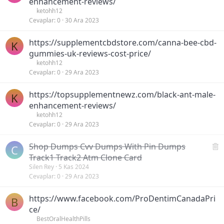
enhancement-reviews/
ketohh12
Cevaplar
0
30 Ara 2023
https://supplementcbdstore.com/canna-bee-cbd-
K
gummies-uk-reviews-cost-price/
ketohh12
Cevaplar
0
29 Ara 2023
https://topsupplementnewz.com/black-ant-male-
K
enhancement-reviews/
ketohh12
Cevaplar
0
29 Ara 2023
S
Shop Dumps Cvv Dumps With Pin Dumps
C
i
Track1 Track2 Atm Clone Card
l
Silen Rey
5 Kas 2024
Cevaplar
0
29 Ara 2023
i
n
https://www.facebook.com/ProDentimCanadaPri
B
i
ce/
ş
BestOralHealthPills