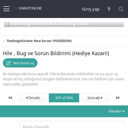
Giriş yap
TheKnightOnline Coming Soon
TheKnightOnline New Server (POSEIDON)
Hile , Bug ve Sorun Bildirimi (Hediye Kazan!)
Yeni konu aç
Bu kategoride konu açarak Hile kullananları bildirebilir ve ya oyun içi
tespit etmiş olduğunuz bugları bildirebilirsiniz, her tür bildirim için resim
veya video gereklidir.
First
Son
Önceki
937 of 954
Sonraki
Filtreler