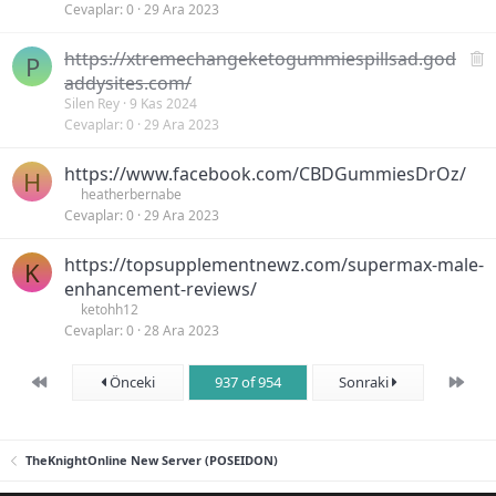
Cevaplar
0
29 Ara 2023
S
https://xtremechangeketogummiespillsad.god
P
i
addysites.com/
l
Silen Rey
9 Kas 2024
Cevaplar
0
29 Ara 2023
i
n
https://www.facebook.com/CBDGummiesDrOz/
H
heatherbernabe
i
Cevaplar
0
29 Ara 2023
ş
https://topsupplementnewz.com/supermax-male-
K
enhancement-reviews/
ketohh12
Cevaplar
0
28 Ara 2023
First
Son
Önceki
937 of 954
Sonraki
TheKnightOnline New Server (POSEIDON)