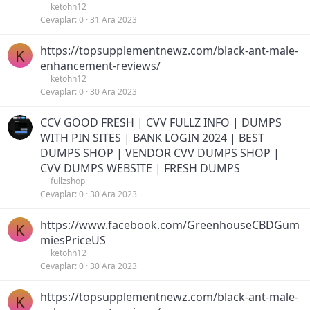
ketohh12
Cevaplar
0
31 Ara 2023
https://topsupplementnewz.com/black-ant-male-
K
enhancement-reviews/
ketohh12
Cevaplar
0
30 Ara 2023
CCV GOOD FRESH | CVV FULLZ INFO | DUMPS
WITH PIN SITES | BANK LOGIN 2024 | BEST
DUMPS SHOP | VENDOR CVV DUMPS SHOP |
CVV DUMPS WEBSITE | FRESH DUMPS
fullzshop
Cevaplar
0
30 Ara 2023
https://www.facebook.com/GreenhouseCBDGum
K
miesPriceUS
ketohh12
Cevaplar
0
30 Ara 2023
https://topsupplementnewz.com/black-ant-male-
K