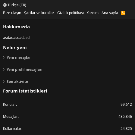
Türkçe (TR)
Bize ulaşın
Şartlar ve kurallar
Gizlilik politikası
Yardım
Ana sayfa
R
S
S
Hakkımızda
asdadasdadasd
Neler yeni
Yeni mesajlar
Yeni profil mesajları
Son aktivite
Forum istatistikleri
Konular
99,612
Mesajlar
435,846
Kullanıcılar
24,825