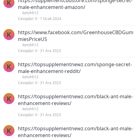
https://supplementcbdstore.com/sponge-secret-
K
male-enhancement-amazon/
ketohh12
Cevaplar
0
1 Ocak 2024
https://www.facebook.com/GreenhouseCBDGum
K
miesPriceUS
ketohh12
Cevaplar
0
31 Ara 2023
https://topsupplementnewz.com/sponge-secret-
K
male-enhancement-reddit/
ketohh12
Cevaplar
0
31 Ara 2023
https://topsupplementnewz.com/black-ant-male-
K
enhancement-reviews/
ketohh12
Cevaplar
0
31 Ara 2023
https://topsupplementnewz.com/black-ant-male-
K
enhancement-reviews/