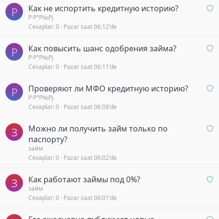
r
O
Как не испортить кредитную историю?
b
Р
i
n
Р·Р°Р№Рј
e
y
Cevaplar
0
Pazar saat 06:12'de
a
k
o
y
l
r
O
Как повысить шанс одобрения займа?
b
Р
i
n
Р·Р°Р№Рј
e
y
Cevaplar
0
Pazar saat 06:11'de
a
k
o
y
l
r
O
Проверяют ли МФО кредитную историю?
b
Р
i
n
Р·Р°Р№Рј
e
y
Cevaplar
0
Pazar saat 06:08'de
a
k
o
y
l
r
O
Можно ли получить займ только по
b
З
i
n
паспорту?
e
y
a
займ
k
o
Cevaplar
0
Pazar saat 06:02'de
y
l
r
b
i
O
Как работают займы под 0%?
e
y
З
n
займ
k
o
Cevaplar
0
Pazar saat 06:01'de
a
l
r
y
i
O