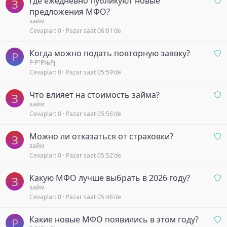
Где ежедневно публикуют новые
b
y
З
n
предложения МФО?
e
o
a
займ
k
r
Cevaplar
0
Pazar saat 06:01'de
y
l
b
i
O
Когда можно подать повторную заявку?
e
y
Р
n
Р·Р°Р№Рј
k
o
Cevaplar
0
Pazar saat 05:59'de
a
l
r
y
i
O
Что влияет на стоимость займа?
b
y
З
n
займ
e
o
Cevaplar
0
Pazar saat 05:56'de
a
k
r
y
l
O
Можно ли отказаться от страховки?
b
З
i
n
займ
e
y
Cevaplar
0
Pazar saat 05:52'de
a
k
o
y
l
r
O
Какую МФО лучше выбрать в 2026 году?
b
З
i
n
займ
e
y
Cevaplar
0
Pazar saat 05:46'de
a
k
o
y
l
r
O
Какие новые МФО появились в этом году?
b
Р
i