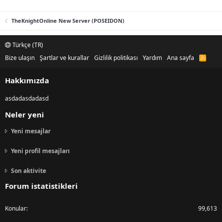
k
o
l
r
TheKnightOnline New Server (POSEIDON)
i
y
Türkçe (TR)
o
r
Bize ulaşın
Şartlar ve kurallar
Gizlilik politikası
Yardım
Ana sayfa
R
S
S
Hakkımızda
asdadasdadasd
Neler yeni
Yeni mesajlar
Yeni profil mesajları
Son aktivite
Forum istatistikleri
Konular
99,613