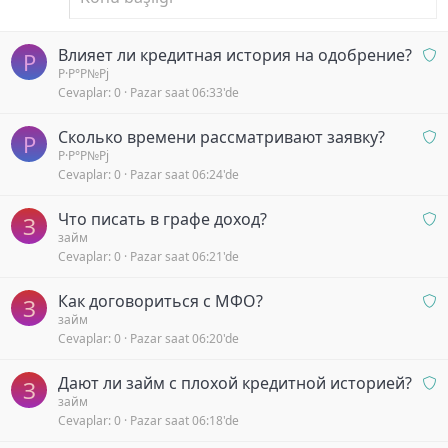
O
Влияет ли кредитная история на одобрение?
Р
n
Р·Р°Р№Рј
Cevaplar
0
Pazar saat 06:33'de
a
y
O
Сколько времени рассматривают заявку?
b
Р
n
Р·Р°Р№Рј
e
Cevaplar
0
Pazar saat 06:24'de
a
k
y
l
O
Что писать в графе доход?
b
З
i
n
займ
e
y
Cevaplar
0
Pazar saat 06:21'de
a
k
o
y
l
r
O
Как договориться с МФО?
b
З
i
n
займ
e
y
Cevaplar
0
Pazar saat 06:20'de
a
k
o
y
l
r
O
Дают ли займ с плохой кредитной историей?
b
З
i
n
займ
e
y
Cevaplar
0
Pazar saat 06:18'de
a
k
o
y
l