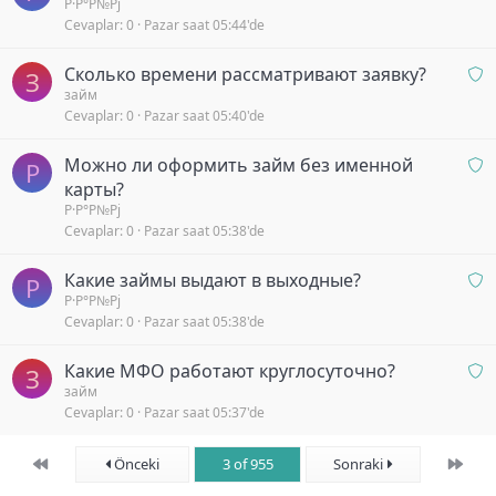
n
Р·Р°Р№Рј
e
y
Cevaplar
0
Pazar saat 05:44'de
a
k
o
y
l
r
O
Сколько времени рассматривают заявку?
b
З
i
n
займ
e
y
Cevaplar
0
Pazar saat 05:40'de
a
k
o
y
l
r
O
Можно ли оформить займ без именной
b
Р
i
n
карты?
e
y
a
Р·Р°Р№Рј
k
o
Cevaplar
0
Pazar saat 05:38'de
y
l
r
b
i
O
Какие займы выдают в выходные?
e
y
Р
n
Р·Р°Р№Рј
k
o
Cevaplar
0
Pazar saat 05:38'de
a
l
r
y
i
O
Какие МФО работают круглосуточно?
b
y
З
n
займ
e
o
Cevaplar
0
Pazar saat 05:37'de
a
k
r
y
l
b
First
Son
i
Önceki
3 of 955
Sonraki
e
y