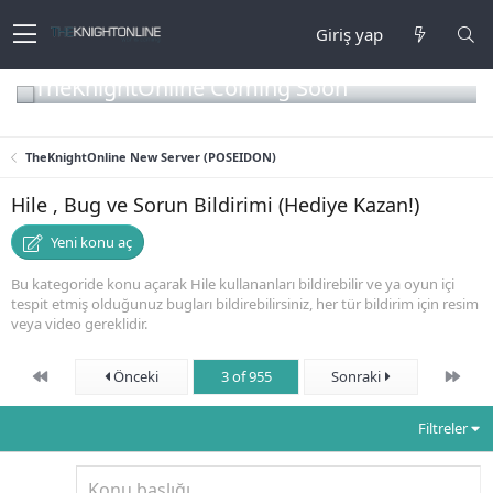
Giriş yap
TheKnightOnline Coming Soon
TheKnightOnline New Server (POSEIDON)
Hile , Bug ve Sorun Bildirimi (Hediye Kazan!)
Yeni konu aç
Bu kategoride konu açarak Hile kullananları bildirebilir ve ya oyun içi
tespit etmiş olduğunuz bugları bildirebilirsiniz, her tür bildirim için resim
veya video gereklidir.
First
Son
Önceki
3 of 955
Sonraki
Filtreler