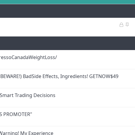
K
S
i
a
l
b
i
i
t
t
l
pressoCanadaWeightLoss/
i
 BEWARE!) BadSide Effects, Ingredients! GETNOW$49
 Smart Trading Decisions
ESS PROMOTER"
arning! My Experience