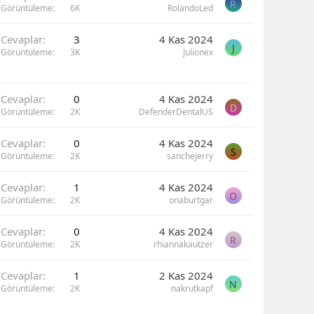
R
Görüntüleme
6K
RolandoLed
Cevaplar
3
4 Kas 2024
J
Görüntüleme
3K
Julionex
Cevaplar
0
4 Kas 2024
D
Görüntüleme
2K
DefenderDentalUS
Cevaplar
0
4 Kas 2024
S
Görüntüleme
2K
sanchejerry
Cevaplar
1
4 Kas 2024
O
Görüntüleme
2K
onaburtgar
Cevaplar
0
4 Kas 2024
R
Görüntüleme
2K
rhiannakautzer
Cevaplar
1
2 Kas 2024
N
Görüntüleme
2K
nakrutkapf