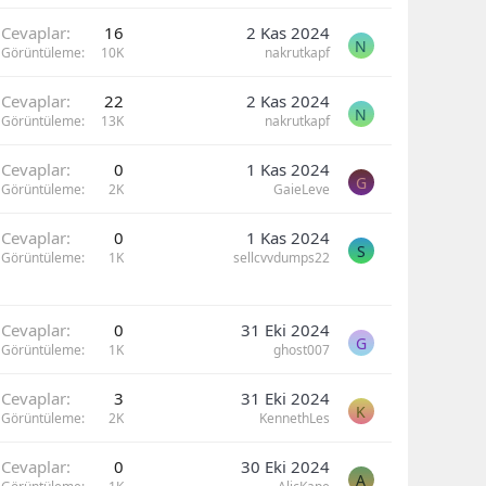
Cevaplar
16
2 Kas 2024
N
Görüntüleme
10K
nakrutkapf
Cevaplar
22
2 Kas 2024
N
Görüntüleme
13K
nakrutkapf
Cevaplar
0
1 Kas 2024
G
Görüntüleme
2K
GaieLeve
Cevaplar
0
1 Kas 2024
S
Görüntüleme
1K
sellcvvdumps22
Cevaplar
0
31 Eki 2024
G
Görüntüleme
1K
ghost007
Cevaplar
3
31 Eki 2024
K
Görüntüleme
2K
KennethLes
Cevaplar
0
30 Eki 2024
A