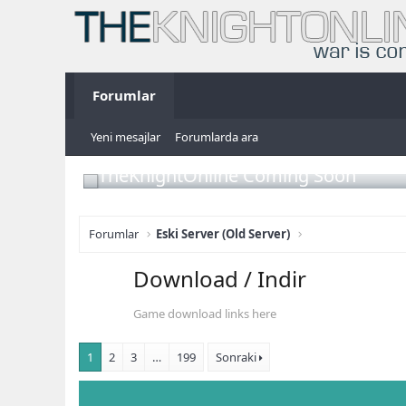
Forumlar
Yeni mesajlar
Forumlarda ara
TheKnightOnline Coming Soon
Forumlar
Eski Server (Old Server)
Download / Indir
Game download links here
1
2
3
…
199
Sonraki