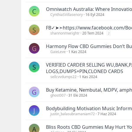
Omniwatch Australia: Where Innovatio
C
CynthiaSVillasenory
16 Eyl 2024
FB✓➤➣https://www.facebook.com/Bo
S
shannonmwrightr
20 Tem 2024
2
Harmony Flow CBD Gummies Don’t Buy
G
GaieLeve
1 Kas 2024
VERIFIED CARDER SELLING WU,BANK,P
S
LOGS,DUMPS+PIN,CLONED CARDS
sellcvvdumps22
1 Kas 2024
Buy Ketamine, Nembutal, MDPV, amp
G
ghost007
31 Eki 2024
Bodybuilding Motivation Music Inform
J
justin_balasubramaniam72
7 Haz 2024
Bliss Roots CBD Gummies May Hurt Yo
A