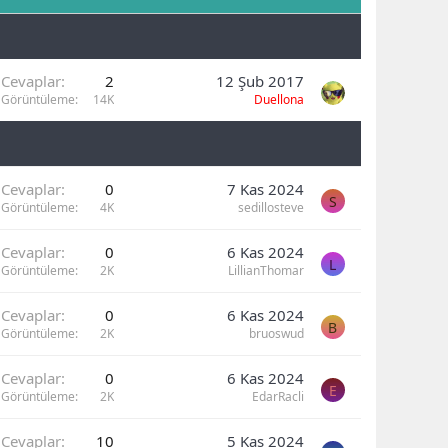
Cevaplar
2
12 Şub 2017
Görüntüleme
14K
Duellona
Cevaplar
0
7 Kas 2024
S
Görüntüleme
4K
sedillosteve
Cevaplar
0
6 Kas 2024
L
Görüntüleme
2K
LillianThomar
Cevaplar
0
6 Kas 2024
B
Görüntüleme
2K
bruoswud
Cevaplar
0
6 Kas 2024
E
Görüntüleme
2K
EdarRacli
Cevaplar
10
5 Kas 2024