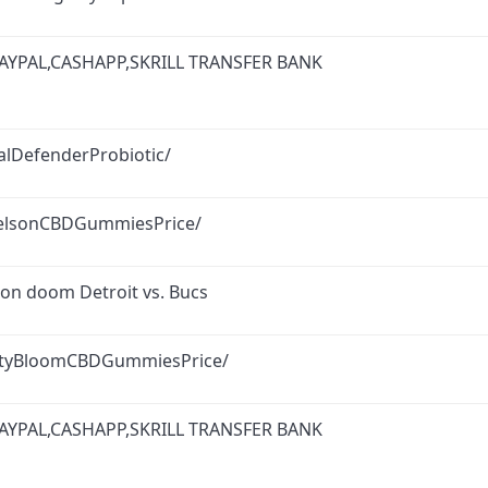
AYPAL,CASHAPP,SKRILL TRANSFER BANK
lDefenderProbiotic/
relsonCBDGummiesPrice/
ion doom Detroit vs. Bucs
ityBloomCBDGummiesPrice/
AYPAL,CASHAPP,SKRILL TRANSFER BANK