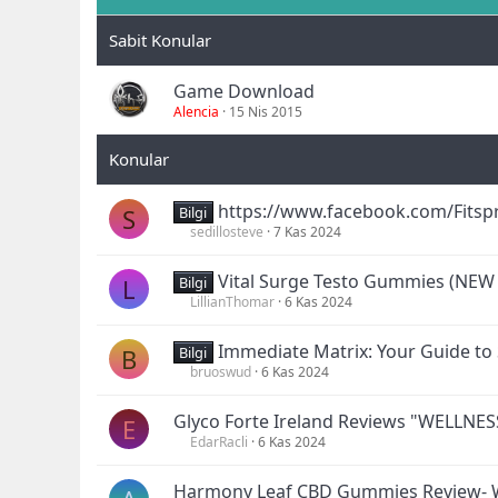
Game Download
Alencia
15 Nis 2015
https://www.facebook.com/Fits
S
Bilgi
sedillosteve
7 Kas 2024
Vital Surge Testo Gummies (NEW
L
Bilgi
LillianThomar
6 Kas 2024
Immediate Matrix: Your Guide to
B
Bilgi
bruoswud
6 Kas 2024
Glyco Forte Ireland Reviews "WELLN
E
EdarRacli
6 Kas 2024
Harmony Leaf CBD Gummies Review- W