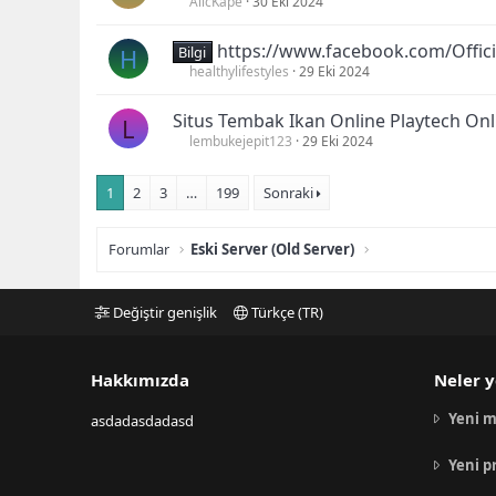
AlicKape
30 Eki 2024
https://www.facebook.com/Offic
H
Bilgi
healthylifestyles
29 Eki 2024
Situs Tembak Ikan Online Playtech Onl
L
lembukejepit123
29 Eki 2024
1
2
3
…
199
Sonraki
Forumlar
Eski Server (Old Server)
Değiştir genişlik
Türkçe (TR)
Hakkımızda
Neler y
Yeni m
asdadasdadasd
Yeni p