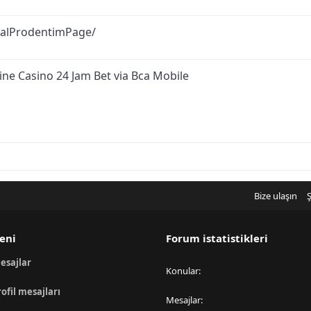
ialProdentimPage/
ine Casino 24 Jam Bet via Bca Mobile
Bize ulaşın
Ş
eni
Forum istatistikleri
esajlar
Konular
rofil mesajları
Mesajlar