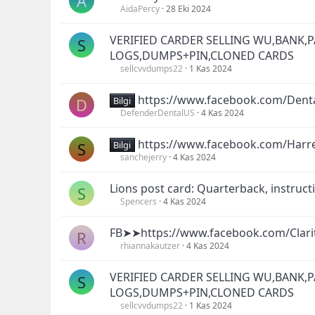
A
AidaPercy
28 Eki 2024
VERIFIED CARDER SELLING WU,BANK,P
S
LOGS,DUMPS+PIN,CLONED CARDS
sellcvvdumps22
1 Kas 2024
https://www.facebook.com/Denta
D
Bilgi
DefenderDentalUS
4 Kas 2024
https://www.facebook.com/Har
S
Bilgi
sanchejerry
4 Kas 2024
Lions post card: Quarterback, instruct
S
Spencers
4 Kas 2024
FB➤➤https://www.facebook.com/Clar
R
rhiannakautzer
4 Kas 2024
VERIFIED CARDER SELLING WU,BANK,P
S
LOGS,DUMPS+PIN,CLONED CARDS
sellcvvdumps22
1 Kas 2024