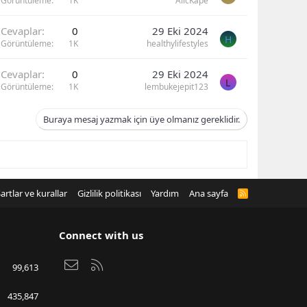
Görüntüleme
1K
AlicKape
Cevaplar
0
29 Eki 2024
H
Görüntüleme
1K
healthylifestyles
Cevaplar
0
29 Eki 2024
L
Görüntüleme
1K
lembukejepit123
Buraya mesaj yazmak için üye olmanız gereklidir.
artlar ve kurallar
Gizlilik politikası
Yardım
Ana sayfa
R
S
S
Connect with us
Bize ulaşın
RSS
99,613
435,847