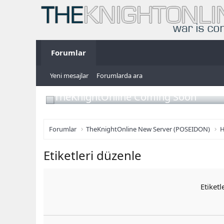
Forumlar
Yeni mesajlar
Forumlarda ara
TheKnightOnline Coming Soon
Forumlar
TheKnightOnline New Server (POSEIDON)
H
Etiketleri düzenle
Etiketl