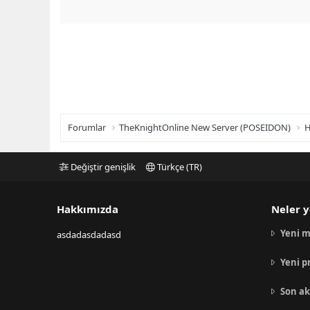
Forumlar
TheKnightOnline New Server (POSEIDON)
H
Değiştir genişlik
Türkçe (TR)
Hakkımızda
Neler y
Yeni m
asdadasdadasd
Yeni p
Son ak