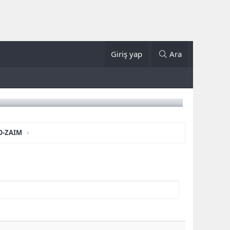
Giriş yap
Ara
O-ZAIM