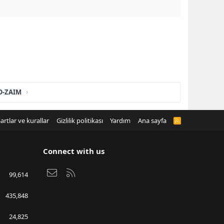
O-ZAIM
artlar ve kurallar
Gizlilik politikası
Yardım
Ana sayfa
R
S
S
Connect with us
Bize ulaşın
RSS
99,614
435,848
24,825