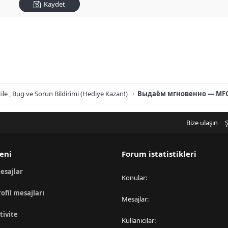
Kaydet
ile , Bug ve Sorun Bildirimi (Hediye Kazan!)
Выдаём мгновенно — MF
Bize ulaşın
Ş
eni
Forum istatistikleri
esajlar
Konular
rofil mesajları
Mesajlar
tivite
Kullanıcılar