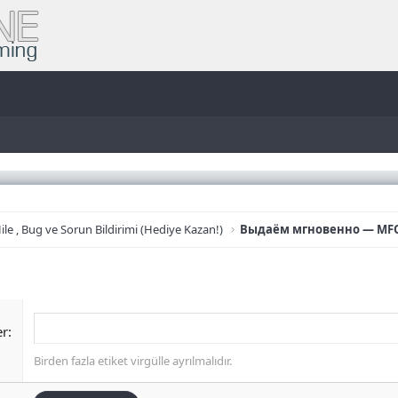
ile , Bug ve Sorun Bildirimi (Hediye Kazan!)
Выдаём мгновенно — MF
er
Birden fazla etiket virgülle ayrılmalıdır.