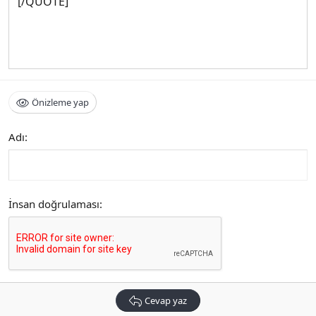
[/QUOTE]
Önizleme yap
Adı
İnsan doğrulaması
Cevap yaz