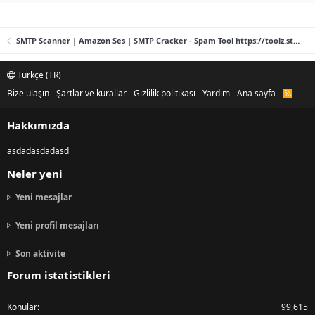
SMTP Scanner | Amazon Ses | SMTP Cracker - Spam Tool https://toolz.store
Türkçe (TR)
Bize ulaşın
Şartlar ve kurallar
Gizlilik politikası
Yardım
Ana sayfa
R
S
S
Hakkımızda
asdadasdadasd
Neler yeni
Yeni mesajlar
Yeni profil mesajları
Son aktivite
Forum istatistikleri
Konular
99,615