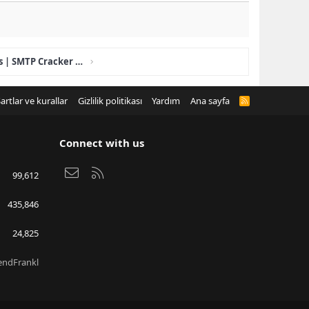
SMTP Scanner | Amazon Ses | SMTP Cracker - Spam Tool https://toolz.store
artlar ve kurallar
Gizlilik politikası
Yardım
Ana sayfa
R
S
S
Connect with us
Bize ulaşın
RSS
99,612
435,846
24,825
endFrankl