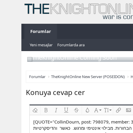
Forumlar
Yeni mesajlar
Forumlarda ara
TheKnightOnline Coming Soon
Forumlar
TheKnightOnline New Server (POSEIDON)
H
Konuya cevap cer
Biçimlendirmeyi kaldır
Kalın
Yatık
Altını çiz
Üzeri çizik
Metin rengi
Font ailesi
Font boyutu
Link ekl
Res
[QUOTE="CollinDourn, post: 798079, member: 
 הבחורות. מבילוי אינטימי ומרגש. כאשר והדיסקרטיות