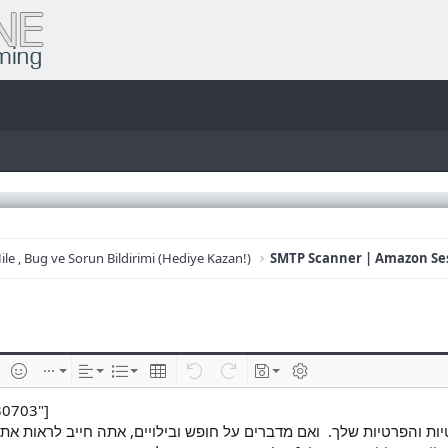
ile , Bug ve Sorun Bildirimi (Hediye Kazan!)
e
im ekle
İfadeler
Ekle
Hizalama
List
Insert table
Geri al
ileri al
Taslaklar
BB kodunu değiştir
30703"]
טיות והפרטיות שלך. ואם מדברים על חופש ובילויים, אתה חייב לראות את