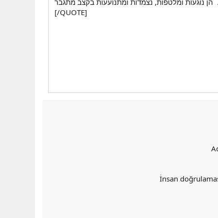
[/QUOTE]
A
İnsan doğrulama