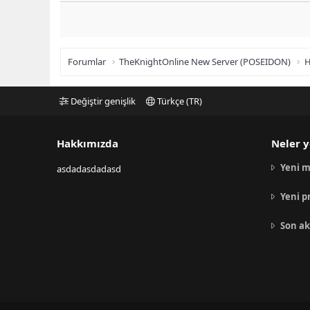
Forumlar
TheKnightOnline New Server (POSEIDON)
H
Değiştir genişlik
Türkçe (TR)
Hakkımızda
Neler y
Yeni m
asdadasdadasd
Yeni p
Son ak