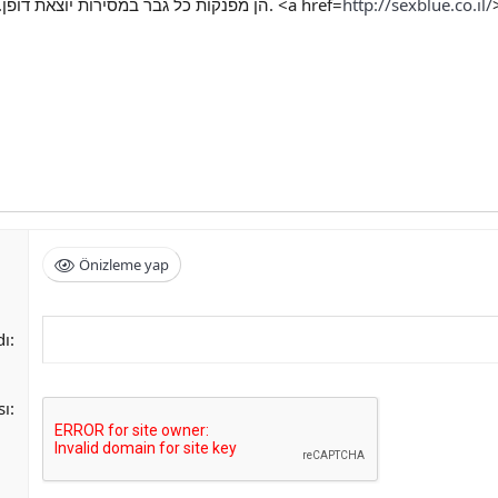
הן מפנקות כל גבר במסירות יוצאת דופן. הן נוגעות ומלטפות, נצמדות ומתנועעות בקצב מתגבר. <a href=
http://sexblue.co.il/
Önizleme yap
dı
sı