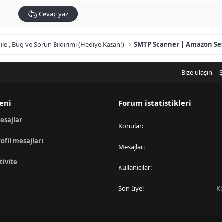
Cevap yaz
ile , Bug ve Sorun Bildirimi (Hediye Kazan!)
Bize ulaşın
Ş
eni
Forum istatistikleri
esajlar
Konular
rofil mesajları
Mesajlar
tivite
Kullanıcılar
Son üye
K