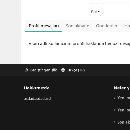
Bul
Profil mesajları
Son aktivite
Gönderiler
Ha
Vipin adlı kullanıcının profili hakkında henüz mesa
Değiştir genişlik
Türkçe (TR)
Hakkımızda
Neler y
Yeni m
asdadasdadasd
Yeni p
Son ak