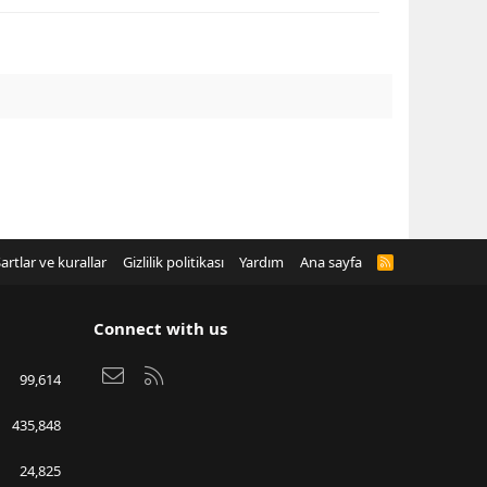
artlar ve kurallar
Gizlilik politikası
Yardım
Ana sayfa
R
S
S
Connect with us
Bize ulaşın
RSS
99,614
435,848
24,825