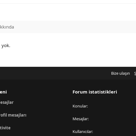
kkında
j yok.
Bize ulaşın
Ş
eni
Forum istatistikleri
esajlar
Konular
rofil mesajları
Mesajlar
tivite
Kullanıcılar