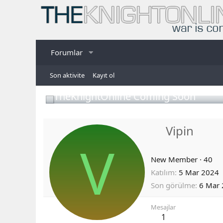
Forumlar
Son aktivite
Kayıt ol
TheKnightOnline Coming Soon
Vipin
V
New Member
·
40
Katılım
5 Mar 2024
Son görülme
6 Mar
Mesajlar
1