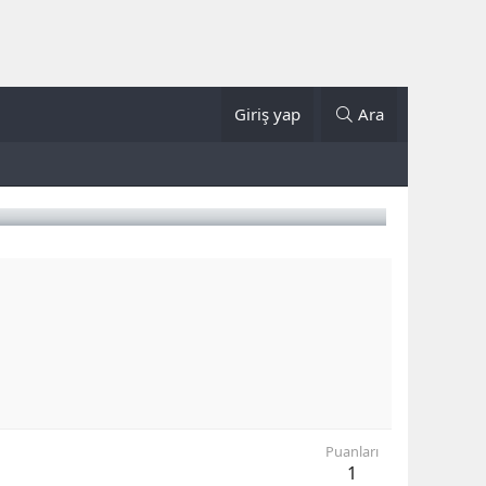
Giriş yap
Ara
Puanları
1