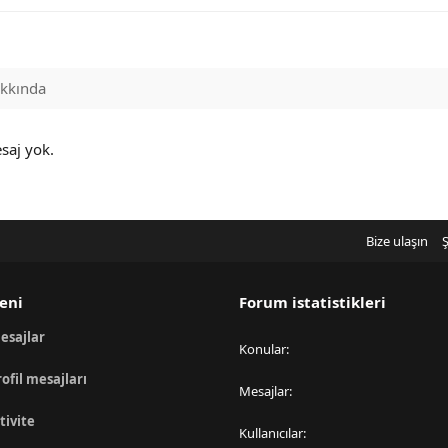
kkında
saj yok.
Bize ulaşın
Ş
eni
Forum istatistikleri
esajlar
Konular
rofil mesajları
Mesajlar
tivite
Kullanıcılar