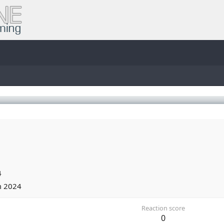
4
m 2024
Reaction score
0