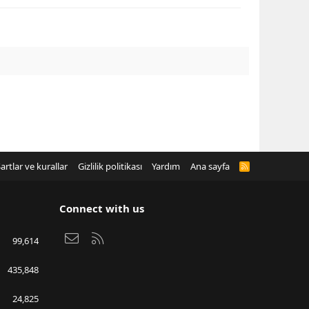
artlar ve kurallar
Gizlilik politikası
Yardım
Ana sayfa
R
S
S
Connect with us
Bize ulaşın
RSS
99,614
435,848
24,825