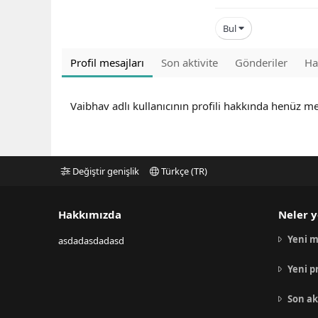
Bul
Profil mesajları
Son aktivite
Gönderiler
Ha
Vaibhav adlı kullanıcının profili hakkında henüz me
Değiştir genişlik
Türkçe (TR)
Hakkımızda
Neler y
Yeni m
asdadasdadasd
Yeni p
Son ak