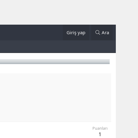
Giriş yap
Ara
Puanları
1