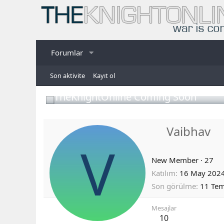
Forumlar
Son aktivite
Kayıt ol
TheKnightOnline Coming Soon
Vaibhav
V
New Member
·
27
Katılım
16 May 202
Son görülme
11 Te
Mesajlar
10