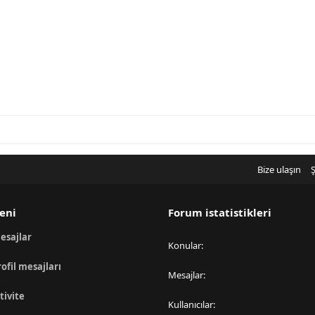
Bize ulaşın
Ş
eni
Forum istatistikleri
esajlar
Konular
rofil mesajları
Mesajlar
tivite
Kullanıcılar