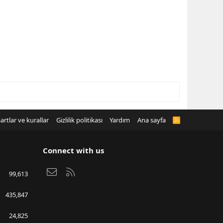
artlar ve kurallar
Gizlilik politikası
Yardım
Ana sayfa
R
S
S
Connect with us
Bize ulaşın
RSS
99,613
435,847
24,825