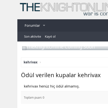
Forumlar
Son aktivite
Kayıt ol
TheKnightOnline Coming Soon
kehrivax
Ödül verilen kupalar kehrivax
kehrivax henüz hiç ödül almamış.
Toplam puan: 0