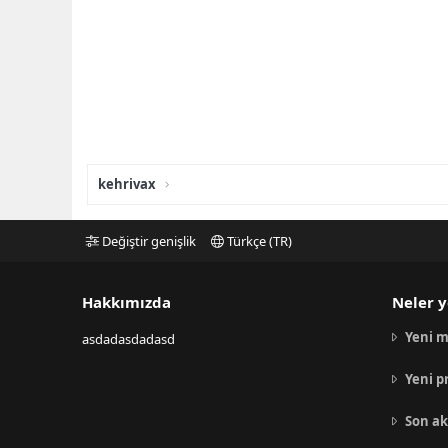
kehrivax
Değiştir genişlik
Türkçe (TR)
Hakkımızda
Neler y
Yeni m
asdadasdadasd
Yeni p
Son ak