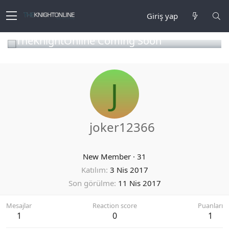
Giriş yap
TheKnightOnline Coming Soon
J
joker12366
New Member
·
31
Katılım
3 Nis 2017
Son görülme
11 Nis 2017
Mesajlar
Reaction score
Puanları
1
0
1