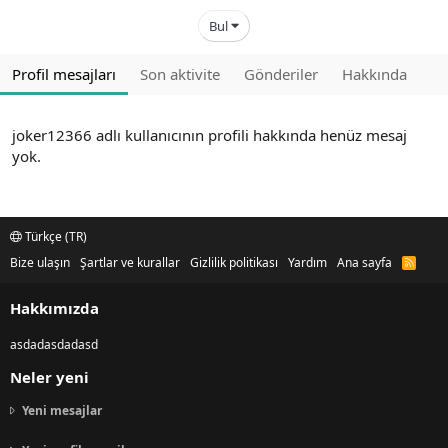
Bul
Profil mesajları
Son aktivite
Gönderiler
Hakkında
joker12366 adlı kullanıcının profili hakkında henüz mesaj
yok.
Türkçe (TR)
Bize ulaşın
Şartlar ve kurallar
Gizlilik politikası
Yardım
Ana sayfa
R
S
S
Hakkımızda
asdadasdadasd
Neler yeni
Yeni mesajlar