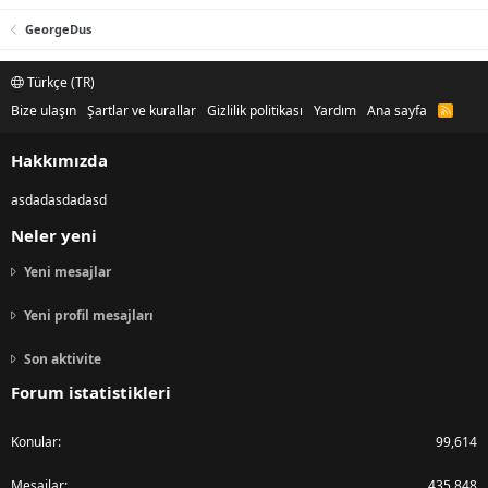
GeorgeDus
Türkçe (TR)
Bize ulaşın
Şartlar ve kurallar
Gizlilik politikası
Yardım
Ana sayfa
R
S
S
Hakkımızda
asdadasdadasd
Neler yeni
Yeni mesajlar
Yeni profil mesajları
Son aktivite
Forum istatistikleri
Konular
99,614
Mesajlar
435,848