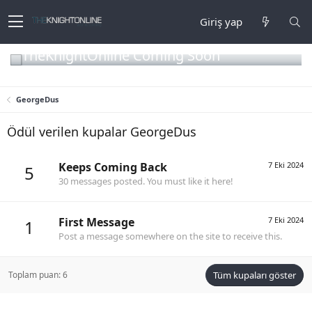
Giriş yap
TheKnightOnline Coming Soon
GeorgeDus
Ödül verilen kupalar GeorgeDus
Keeps Coming Back
7 Eki 2024
5
30 messages posted. You must like it here!
First Message
7 Eki 2024
1
Post a message somewhere on the site to receive this.
Toplam puan: 6
Tüm kupaları göster