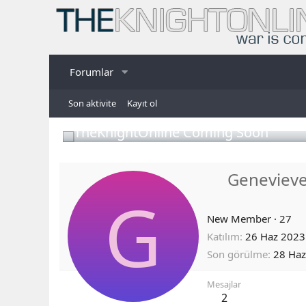
Forumlar
Son aktivite
Kayıt ol
TheKnightOnline Coming Soon
Geneviev
G
New Member
·
27
Katılım
26 Haz 2023
Son görülme
28 Haz
Mesajlar
2