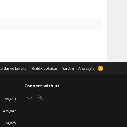
artlar ve kurallar
Gizlilik politikası
Yardım
Ana sayfa
R
S
S
Connect with us
Bize ulaşın
RSS
99,613
435,847
24,825