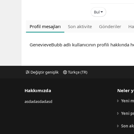
Bul
Profil mesajları
Son aktivite
Gönderiler
Ha
GenevieveBubb adlı kullanıcının profili hakkında 
Değiştir genişlik
Türkçe (TR)
Hakkımızda
Neler y
Yeni m
asdadasdadasd
Yeni p
Son ak