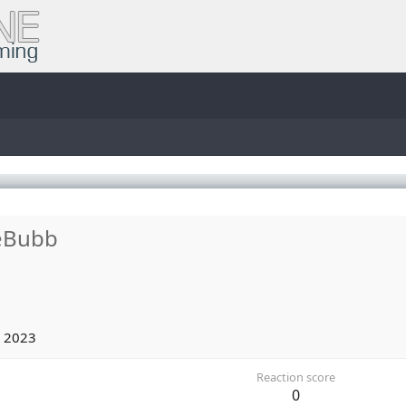
eBubb
 2023
Reaction score
0