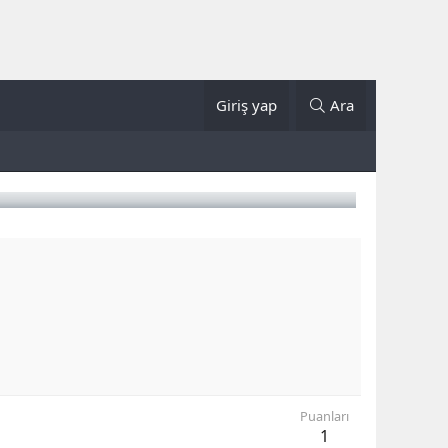
Giriş yap
Ara
Puanları
1