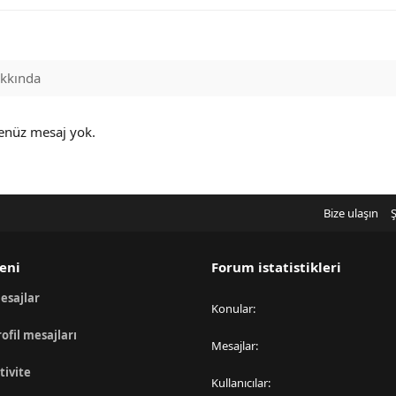
kkında
henüz mesaj yok.
Bize ulaşın
Ş
eni
Forum istatistikleri
esajlar
Konular
rofil mesajları
Mesajlar
tivite
Kullanıcılar