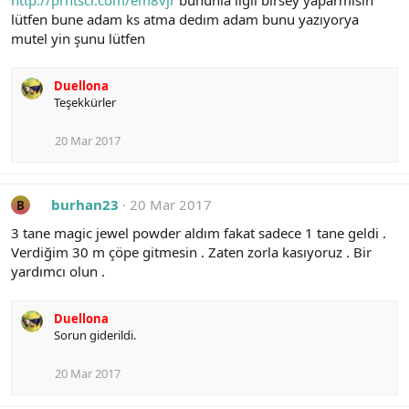
http://prntscr.com/em8vjr
bununla ilgli birsey yaparmısın
lütfen bune adam ks atma dedım adam bunu yazıyorya
mutel yin şunu lütfen
Duellona
Teşekkürler
20 Mar 2017
burhan23
20 Mar 2017
B
3 tane magic jewel powder aldım fakat sadece 1 tane geldi .
Verdiğim 30 m çöpe gitmesin . Zaten zorla kasıyoruz . Bir
yardımcı olun .
Duellona
Sorun giderildi.
20 Mar 2017