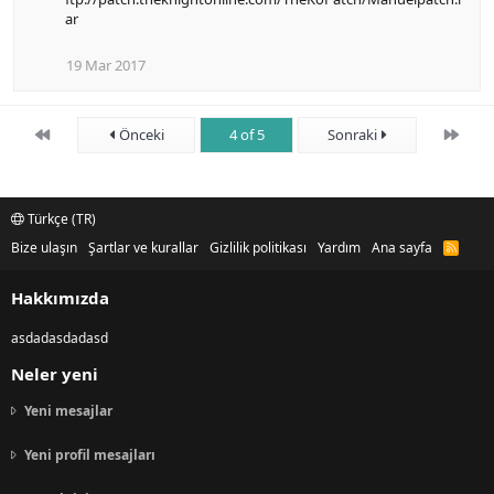
ar
19 Mar 2017
First
Son
Önceki
4 of 5
Sonraki
Türkçe (TR)
Bize ulaşın
Şartlar ve kurallar
Gizlilik politikası
Yardım
Ana sayfa
R
S
S
Hakkımızda
asdadasdadasd
Neler yeni
Yeni mesajlar
Yeni profil mesajları