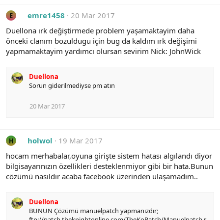
emre1458
20 Mar 2017
E
Duellona ırk değiştirmede problem yaşamaktayim daha
önceki clanım bozuldugu için bug da kaldım ırk değişimi
yapmamaktayim yardımcı olursan sevirim Nick: JohnWick
Duellona
Sorun giderilmediyse pm atın
20 Mar 2017
holwol
19 Mar 2017
H
hocam merhabalar,oyuna girişte sistem hatası algılandı diyor
bilgisayarınızın özellikleri desteklenmiyor gibi bir hata.Bunun
cözümü nasıldır acaba facebook üzerinden ulaşamadım..
Duellona
BUNUN Çözümü manuelpatch yapmanızdır;
ftp://patch.theknightonline.com/TheKoPatch/Manuelpatch.r