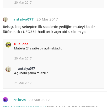
20 Mar 2017
antalya077
20 Mar 2017
Reis şu boş sebepten ilk saatlerde yediğim muteyi kaldır
lütfen nick : UFO361 hadi artık açın abi sıkıldım ya
Duellona
Muteler 24 saatte bir açılmaktadır.
20 Mar 2017
antalya077
4 gündür çarım muteli ?
21 Mar 2017
n1kr2s
20 Mar 2017
N