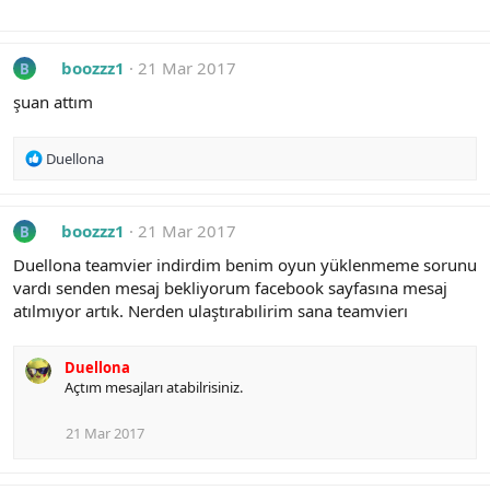
boozzz1
21 Mar 2017
B
şuan attım
R
Duellona
e
a
c
boozzz1
21 Mar 2017
B
t
i
Duellona teamvier indirdim benim oyun yüklenmeme sorunu
o
vardı senden mesaj bekliyorum facebook sayfasına mesaj
n
atılmıyor artık. Nerden ulaştırabılirim sana teamvierı
s
:
Duellona
Açtım mesajları atabilrisiniz.
21 Mar 2017