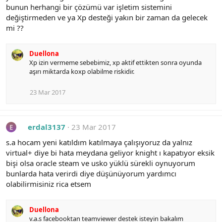
bunun herhangi bir çözümü var işletim sistemini
değiştirmeden ve ya Xp desteği yakın bir zaman da gelecek
mi ??
Duellona
Xp izin vermeme sebebimiz, xp aktif ettikten sonra oyunda
aşırı miktarda koxp olabilme riskidir.
23 Mar 2017
erdal3137
23 Mar 2017
E
s.a hocam yeni katıldım katılmaya çalışıyoruz da yalnız
virtual+ diye bi hata meydana geliyor knight ı kapatıyor eksik
bişi olsa oracle steam ve usko yüklü sürekli oynuyorum
bunlarda hata verirdi diye düşünüyorum yardımcı
olabilirmisiniz rica etsem
Duellona
v.a.s facebooktan teamviewer destek isteyin bakalım