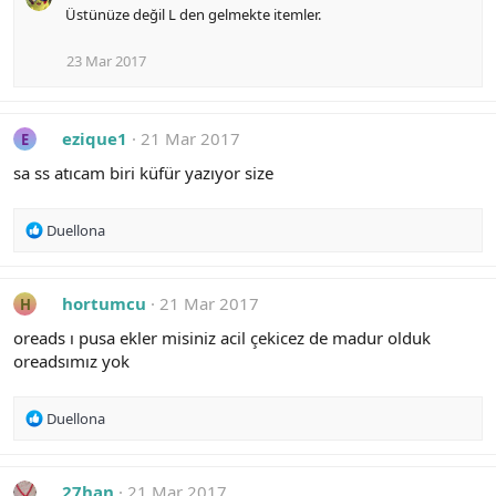
Üstünüze değil L den gelmekte itemler.
23 Mar 2017
ezique1
21 Mar 2017
E
sa ss atıcam biri küfür yazıyor size
R
Duellona
e
a
c
hortumcu
21 Mar 2017
H
t
i
oreads ı pusa ekler misiniz acil çekicez de madur olduk
o
oreadsımız yok
n
s
:
R
Duellona
e
a
c
27han
21 Mar 2017