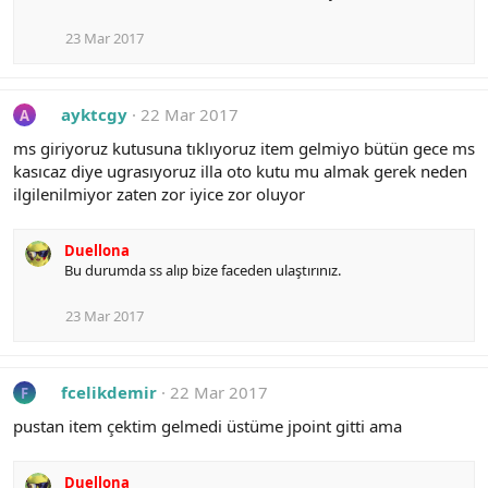
23 Mar 2017
ayktcgy
22 Mar 2017
A
ms giriyoruz kutusuna tıklıyoruz item gelmiyo bütün gece ms
kasıcaz diye ugrasıyoruz illa oto kutu mu almak gerek neden
ilgilenilmiyor zaten zor iyice zor oluyor
Duellona
Bu durumda ss alıp bize faceden ulaştırınız.
23 Mar 2017
fcelikdemir
22 Mar 2017
F
pustan item çektim gelmedi üstüme jpoint gitti ama
Duellona