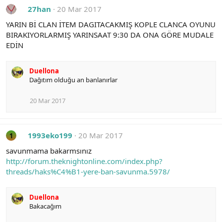
27han
20 Mar 2017
YARIN Bİ CLAN İTEM DAGITACAKMIŞ KOPLE CLANCA OYUNU
BIRAKIYORLARMIŞ YARINSAAT 9:30 DA ONA GÖRE MUDALE
EDİN
Duellona
Dağıtım olduğu an banlanırlar
20 Mar 2017
1993eko199
20 Mar 2017
1
savunmama bakarmsınız
http://forum.theknightonline.com/index.php?
threads/haks%C4%B1-yere-ban-savunma.5978/
Duellona
Bakacağım