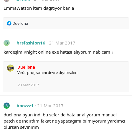
t
i
EmmaWatson item dagıtıyor banla
o
n
s
R
Duellona
:
e
a
c
brsfashion16
21 Mar 2017
B
t
i
kardeşim Knight online exe hatası alıyorum nabıcam ?
o
n
s
Duellona
:
Virüs programını devre dışı bırakın
23 Mar 2017
boozzz1
21 Mar 2017
B
duellona oyun indi bu sefer de hatalar alıyorum manuel
patch de ındırdım fakat ne yapacagımı bılmıyorum yardımcı
olursan sevınırım