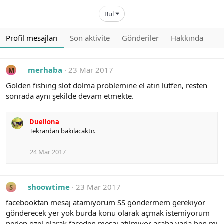
Bul
Profil mesajları
Son aktivite
Gönderiler
Hakkında
merhaba
23 Mar 2017
M
Golden fishing slot dolma problemine el atın lütfen, resten
sonrada aynı şekilde devam etmekte.
Duellona
Tekrardan bakılacaktır.
24 Mar 2017
shoowtime
23 Mar 2017
S
facebooktan mesaj atamıyorum SS göndermem gerekiyor
gönderecek yer yok burda konu olarak açmak istemiyorum
neden özel olarak faceden mesaj atılmıyor acaba yada ben mi