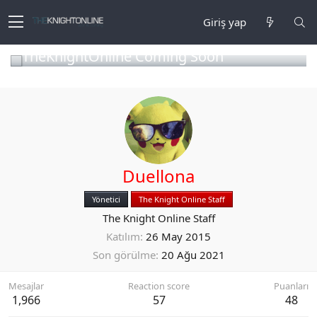
Giriş yap
TheKnightOnline Coming Soon
Duellona
Yönetici
The Knight Online Staff
The Knight Online Staff
Katılım
26 May 2015
Son görülme
20 Ağu 2021
Mesajlar
Reaction score
Puanları
1,966
57
48