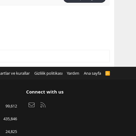
artlar ve kurallar
Gizlilik politikası
Yardım
Ana sayfa
R
S
S
Connect with us
Bize ulaşın
RSS
99,612
435,846
24,825