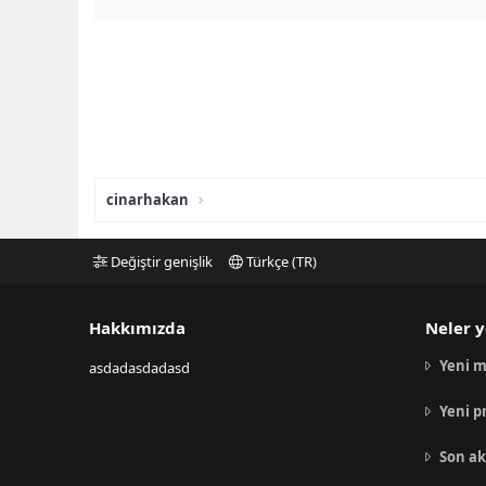
cinarhakan
Değiştir genişlik
Türkçe (TR)
Hakkımızda
Neler y
Yeni m
asdadasdadasd
Yeni p
Son ak