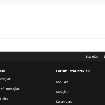
Bize ulaşın
Ş
eni
Forum istatistikleri
esajlar
Konular
rofil mesajları
Mesajlar
tivite
Kullanıcılar