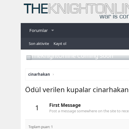
Forumlar
Son aktivite
Kayıt ol
TheKnightOnline Coming Soon
cinarhakan
Ödül verilen kupalar cinarhakan
First Message
1
Post a message somewhere on the site to recei
Toplam puan: 1