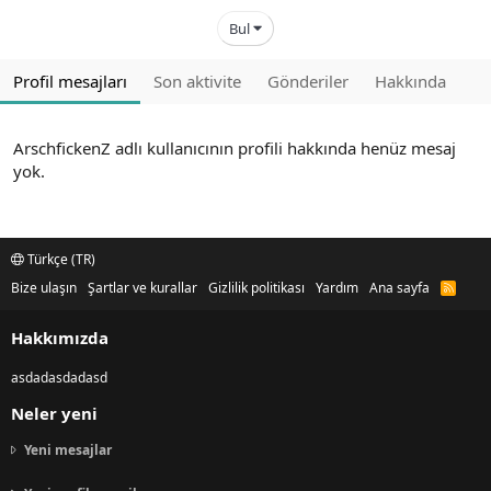
Bul
Profil mesajları
Son aktivite
Gönderiler
Hakkında
ArschfickenZ adlı kullanıcının profili hakkında henüz mesaj
yok.
Türkçe (TR)
Bize ulaşın
Şartlar ve kurallar
Gizlilik politikası
Yardım
Ana sayfa
R
S
S
Hakkımızda
asdadasdadasd
Neler yeni
Yeni mesajlar