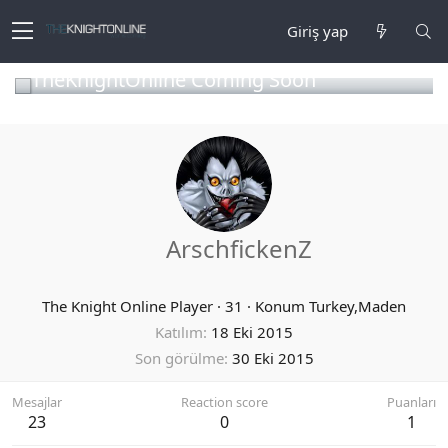
Giriş yap
TheKnightOnline Coming Soon
ArschfickenZ
The Knight Online Player
·
31
·
Konum
Turkey,Maden
Katılım
18 Eki 2015
Son görülme
30 Eki 2015
Mesajlar
Reaction score
Puanları
23
0
1