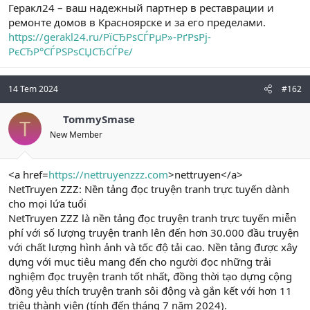
Геракл24 – ваш надежный партнер в реставрации и
ремонте домов в Красноярске и за его пределами.
https://gerakl24.ru/РїСЂРѕСЃРµР»-РґРѕРј-
РєСЂР°СЃРЅРѕСЏСЂСЃРє/
14 Tem 2024
#162
TommySmase
T
New Member
<a href=
https://nettruyenzzz.com
>nettruyen</a>
NetTruyen ZZZ: Nền tảng đọc truyện tranh trực tuyến dành
cho mọi lứa tuổi
NetTruyen ZZZ là nền tảng đọc truyện tranh trực tuyến miễn
phí với số lượng truyện tranh lên đến hơn 30.000 đầu truyện
với chất lượng hình ảnh và tốc độ tải cao. Nền tảng được xây
dựng với mục tiêu mang đến cho người đọc những trải
nghiệm đọc truyện tranh tốt nhất, đồng thời tạo dựng cộng
đồng yêu thích truyện tranh sôi động và gắn kết với hơn 11
triệu thành viên (tính đến tháng 7 năm 2024).