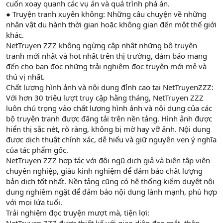
cuốn xoay quanh các vụ án và quá trình phá án.
● Truyện tranh xuyên không: Những câu chuyện về những
nhân vật du hành thời gian hoặc không gian đến một thế giới
khác.
NetTruyen ZZZ không ngừng cập nhật những bộ truyện
tranh mới nhất và hot nhất trên thị trường, đảm bảo mang
đến cho bạn đọc những trải nghiệm đọc truyện mới mẻ và
thú vị nhất.
Chất lượng hình ảnh và nội dung đỉnh cao tại NetTruyenZZZ:
Với hơn 30 triệu lượt truy cập hằng tháng, NetTruyen ZZZ
luôn chú trọng vào chất lượng hình ảnh và nội dung của các
bộ truyện tranh được đăng tải trên nền tảng. Hình ảnh được
hiển thị sắc nét, rõ ràng, không bị mờ hay vỡ ảnh. Nội dung
được dịch thuật chính xác, dễ hiểu và giữ nguyên vẹn ý nghĩa
của tác phẩm gốc.
NetTruyen ZZZ hợp tác với đội ngũ dịch giả và biên tập viên
chuyên nghiệp, giàu kinh nghiệm để đảm bảo chất lượng
bản dịch tốt nhất. Nền tảng cũng có hệ thống kiểm duyệt nội
dung nghiêm ngặt để đảm bảo nội dung lành mạnh, phù hợp
với mọi lứa tuổi.
Trải nghiệm đọc truyện mượt mà, tiện lợi: