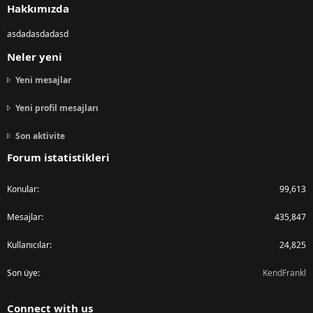
Hakkımızda
asdadasdadasd
Neler yeni
Yeni mesajlar
Yeni profil mesajları
Son aktivite
Forum istatistikleri
Konular
99,613
Mesajlar
435,847
Kullanıcılar
24,825
Son üye
KendFrankl
Connect with us