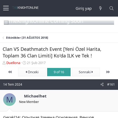
Giriş yap
TheKnightOnline Coming Soon
Etkinlikler [31 AĞUSTOS 2018]
Clan VS Deathmatch Event [Yeni Özel Harita,
Toplam 36 Clan Limiti] Ko'da ILK ve Tek !
K
B
Duellona
21 Şub 2017
o
a
First
Son
n
ş
Önceki
9 of 16
Sonraki
b
l
u
a
14 Tem 2024
#161
y
n
u
g
b
Michaelhet
ı
M
a
ç
New Member
ş
t
l
a
a
r
Gerakl24: Опытная Замена Основания, Венцов,