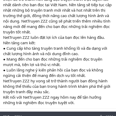
nhất dành cho bạn đọc tại Việt Nam. Nền tảng sẽ tiếp tục cập
nhật những bộ truyện tranh mới nhất và hot nhất trên thị
trường thế giới, đồng thời nâng cao chất lượng hình ảnh và
nội dung. NetTruyen ZZZ cũng sẽ phát triển thêm nhiều tính
năng mới để mang đến cho bạn đọc những trải nghiệm đọc
truyện tốt nhất.
NetTruyen ZZZ luôn đặt lợi ích của bạn đọc lên hàng đầu.
Nền tảng cam kết:
● Cung cấp kho tàng truyện tranh khổng lồ và đa dạng với
chất lượng hình ảnh và nội dung đỉnh cao.
● Mang đến cho bạn đọc những trải nghiệm đọc truyện
mượt mà, tiện lợi và thú vị nhất.
● Luôn lắng nghe ý kiến phản hồi của bạn đọc và không
ngừng cải thiện để mang đến dịch vụ tốt nhất.
NetTruyen ZZZ hy vọng sẽ trở thành người bạn đồng hành
không thể thiếu của bạn trong hành trình khám phá thế giới
truyện tranh đầy màu sắc.
Kết nối với NetTruyen ZZZ ngay hôm nay để tận hưởng
những trải nghiệm đọc truyện tuyệt vời.