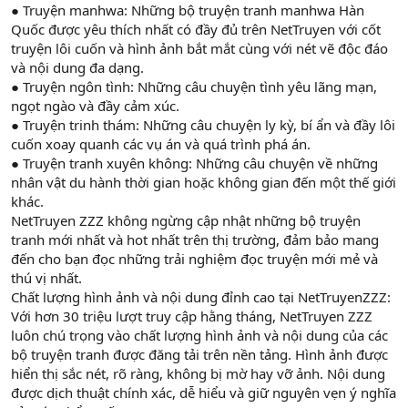
● Truyện manhwa: Những bộ truyện tranh manhwa Hàn
Quốc được yêu thích nhất có đầy đủ trên NetTruyen với cốt
truyện lôi cuốn và hình ảnh bắt mắt cùng với nét vẽ độc đáo
và nội dung đa dạng.
● Truyện ngôn tình: Những câu chuyện tình yêu lãng mạn,
ngọt ngào và đầy cảm xúc.
● Truyện trinh thám: Những câu chuyện ly kỳ, bí ẩn và đầy lôi
cuốn xoay quanh các vụ án và quá trình phá án.
● Truyện tranh xuyên không: Những câu chuyện về những
nhân vật du hành thời gian hoặc không gian đến một thế giới
khác.
NetTruyen ZZZ không ngừng cập nhật những bộ truyện
tranh mới nhất và hot nhất trên thị trường, đảm bảo mang
đến cho bạn đọc những trải nghiệm đọc truyện mới mẻ và
thú vị nhất.
Chất lượng hình ảnh và nội dung đỉnh cao tại NetTruyenZZZ:
Với hơn 30 triệu lượt truy cập hằng tháng, NetTruyen ZZZ
luôn chú trọng vào chất lượng hình ảnh và nội dung của các
bộ truyện tranh được đăng tải trên nền tảng. Hình ảnh được
hiển thị sắc nét, rõ ràng, không bị mờ hay vỡ ảnh. Nội dung
được dịch thuật chính xác, dễ hiểu và giữ nguyên vẹn ý nghĩa