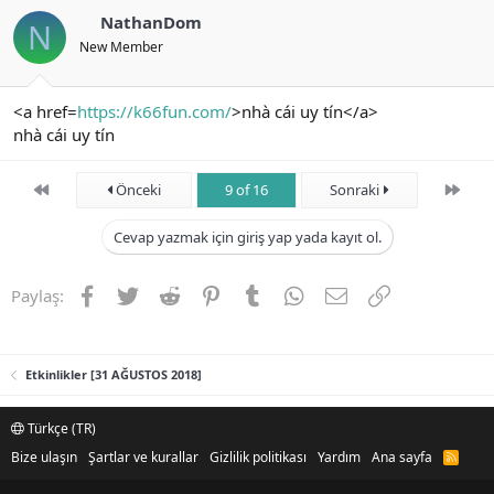
NathanDom
N
New Member
<a href=
https://k66fun.com/
>nhà cái uy tín</a>
nhà cái uy tín
First
Son
Önceki
9 of 16
Sonraki
Cevap yazmak için giriş yap yada kayıt ol.
Facebook
Twitter
Reddit
Pinterest
Tumblr
WhatsApp
E-posta
Link
Paylaş:
Etkinlikler [31 AĞUSTOS 2018]
Türkçe (TR)
Bize ulaşın
Şartlar ve kurallar
Gizlilik politikası
Yardım
Ana sayfa
R
S
S