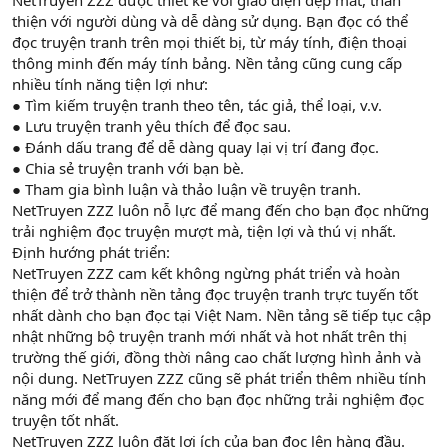
NetTruyen ZZZ được thiết kế với giao diện đẹp mắt, thân
thiện với người dùng và dễ dàng sử dụng. Bạn đọc có thể
đọc truyện tranh trên mọi thiết bị, từ máy tính, điện thoại
thông minh đến máy tính bảng. Nền tảng cũng cung cấp
nhiều tính năng tiện lợi như:
● Tìm kiếm truyện tranh theo tên, tác giả, thể loại, v.v.
● Lưu truyện tranh yêu thích để đọc sau.
● Đánh dấu trang để dễ dàng quay lại vị trí đang đọc.
● Chia sẻ truyện tranh với bạn bè.
● Tham gia bình luận và thảo luận về truyện tranh.
NetTruyen ZZZ luôn nỗ lực để mang đến cho bạn đọc những
trải nghiệm đọc truyện mượt mà, tiện lợi và thú vị nhất.
Định hướng phát triển:
NetTruyen ZZZ cam kết không ngừng phát triển và hoàn
thiện để trở thành nền tảng đọc truyện tranh trực tuyến tốt
nhất dành cho bạn đọc tại Việt Nam. Nền tảng sẽ tiếp tục cập
nhật những bộ truyện tranh mới nhất và hot nhất trên thị
trường thế giới, đồng thời nâng cao chất lượng hình ảnh và
nội dung. NetTruyen ZZZ cũng sẽ phát triển thêm nhiều tính
năng mới để mang đến cho bạn đọc những trải nghiệm đọc
truyện tốt nhất.
NetTruyen ZZZ luôn đặt lợi ích của bạn đọc lên hàng đầu.