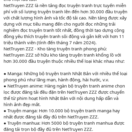
NetTruyen ZZZ là nền tảng đọc truyện tranh trực tuyến miễn
phí với số lượng truyện tranh lên đến hơn 30.000 đầu truyện
với chất lượng hình ảnh và tốc độ tải cao. Nền tảng được xây
dựng với mục tiêu mang đến cho người đọc những trải
nghiệm đọc truyện tranh tốt nhất, đồng thời tạo dựng cộng
đồng yêu thích truyện tranh sôi động và gắn kết với hơn 11
triệu thành viên (tính đến tháng 7 năm 2024).
NetTruyen ZZZ - Kho tàng truyện tranh phong phú:
NetTruyen ZZZ sở hữu kho tàng truyện tranh khổng lồ với
hơn 30.000 đầu truyện thuộc nhiều thể loại khác nhau như:
● Manga: Những bộ truyện tranh Nhật Bản với nhiều thể loại
phong phú như lãng mạn, hành động, hài hước, v.v.
● NetTruyen anime: Hàng ngàn bộ truyện tranh anime chọn
lọc được đăng tải đều đặn trên NetTruyen ZZZ được chuyển
thể từ phim hoạt hình Nhật Bản với nội dung hấp dẫn và
hình ảnh đẹp mắt.
● Truyện manga: Hơn 10.000 bộ truyện tranh manga hay
nhất được đăng tải đầy đủ trên NetTruyen ZZZ.
● Truyện manhua: Hơn 5000 bộ truyện tranh manhua được
đăng tải trọn bộ đầy đủ trên NetTruyen ZZZ.