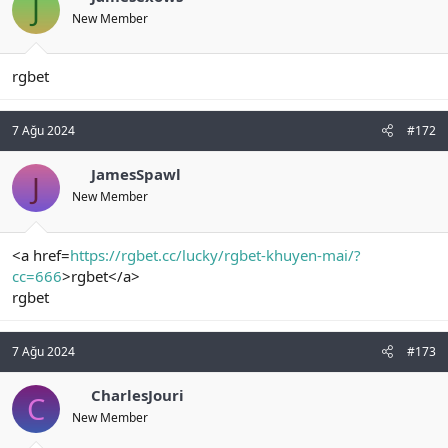
J
New Member
rgbet
7 Ağu 2024
#172
JamesSpawl
J
New Member
<a href=
https://rgbet.cc/lucky/rgbet-khuyen-mai/?
cc=666
>rgbet</a>
rgbet
7 Ağu 2024
#173
CharlesJouri
C
New Member