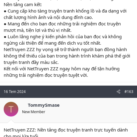
Nền tảng cam kết:
● Cung cấp kho tàng truyện tranh khổng lồ và đa dạng với
chất lượng hình ảnh và nội dung đỉnh cao.
● Mang đến cho bạn đọc những trải nghiệm đọc truyện
mượt mà, tiện lợi và thú vị nhất.
● Luôn lắng nghe ý kiến phản hồi của bạn đọc và không
ngừng cải thiện để mang đến dịch vụ tốt nhất.
NetTruyen ZZZ hy vọng sẽ trở thành người bạn đồng hành
không thể thiếu của bạn trong hành trình khám phá thế giới
truyện tranh đầy màu sắc.
Kết nối với NetTruyen ZZZ ngay hôm nay để tận hưởng
những trải nghiệm đọc truyện tuyệt vời.
16 Tem 2024
#163
TommySmase
T
New Member
NetTruyen ZZZ: Nền tảng đọc truyện tranh trực tuyến dành
cho mọi lứa tuổi