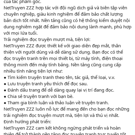
của tác phẩm gốc.
NetTruyen ZZZ hợp tác với đội ngũ dịch giả và biên tập viên
chuyên nghiệp, giàu kinh nghiệm để đảm bảo chất lượng
bản dịch tốt nhất. Nền tảng cũng có hệ thống kiểm duyệt nội
dung nghiêm ngặt để đảm bảo nội dung lành mạnh, phù hợp
với mọi lứa tuổi.
Trải nghiệm đọc truyện mượt mà, tiện lợi:
NetTruyen ZZZ được thiết kế với giao diện đẹp mắt, thân
thiện với người dùng và dễ dàng sử dụng. Bạn đọc có thể
đọc truyện tranh trên mọi thiết bị, từ máy tính, điện thoại
thông minh đến máy tính bảng. Nền tảng cũng cung cấp
nhiều tính năng tiện lợi như:
● Tìm kiếm truyện tranh theo tên, tác giả, thể loại, v.v.
● Lưu truyện tranh yêu thích để đọc sau.
● Đánh dấu trang để dễ dàng quay lại vị trí đang đọc.
● Chia sẻ truyện tranh với bạn bè.
● Tham gia bình luận và thảo luận về truyện tranh.
NetTruyen ZZZ luôn nỗ lực để mang đến cho bạn đọc những
trải nghiệm đọc truyện mượt mà, tiện lợi và thú vị nhất.
Định hướng phát triển:
NetTruyen ZZZ cam kết không ngừng phát triển và hoàn
thiện để trở thành nền tảng đọc truyện tranh trực tuyến tốt