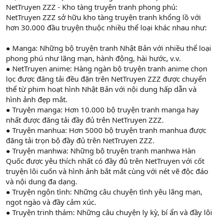
NetTruyen ZZZ - Kho tàng truyện tranh phong phú:
NetTruyen ZZZ sở hữu kho tàng truyện tranh khổng lồ với
hơn 30.000 đầu truyện thuộc nhiều thể loại khác nhau như:
● Manga: Những bộ truyện tranh Nhật Bản với nhiều thể loại
phong phú như lãng mạn, hành động, hài hước, v.v.
● NetTruyen anime: Hàng ngàn bộ truyện tranh anime chọn
lọc được đăng tải đều đặn trên NetTruyen ZZZ được chuyển
thể từ phim hoạt hình Nhật Bản với nội dung hấp dẫn và
hình ảnh đẹp mắt.
● Truyện manga: Hơn 10.000 bộ truyện tranh manga hay
nhất được đăng tải đầy đủ trên NetTruyen ZZZ.
● Truyện manhua: Hơn 5000 bộ truyện tranh manhua được
đăng tải trọn bộ đầy đủ trên NetTruyen ZZZ.
● Truyện manhwa: Những bộ truyện tranh manhwa Hàn
Quốc được yêu thích nhất có đầy đủ trên NetTruyen với cốt
truyện lôi cuốn và hình ảnh bắt mắt cùng với nét vẽ độc đáo
và nội dung đa dạng.
● Truyện ngôn tình: Những câu chuyện tình yêu lãng mạn,
ngọt ngào và đầy cảm xúc.
● Truyện trinh thám: Những câu chuyện ly kỳ, bí ẩn và đầy lôi