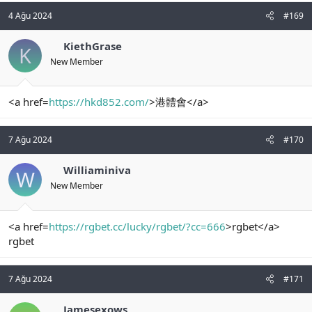
4 Ağu 2024
#169
KiethGrase
K
New Member
<a href=
https://hkd852.com/
>港體會</a>
7 Ağu 2024
#170
Williaminiva
W
New Member
<a href=
https://rgbet.cc/lucky/rgbet/?cc=666
>rgbet</a>
rgbet
7 Ağu 2024
#171
Jamesexows