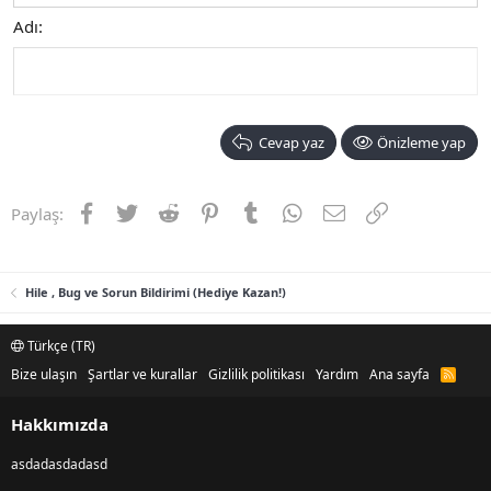
Adı
Cevap yaz
Önizleme yap
Facebook
Twitter
Reddit
Pinterest
Tumblr
WhatsApp
E-posta
Link
Paylaş:
Hile , Bug ve Sorun Bildirimi (Hediye Kazan!)
Türkçe (TR)
Bize ulaşın
Şartlar ve kurallar
Gizlilik politikası
Yardım
Ana sayfa
R
S
S
Hakkımızda
asdadasdadasd