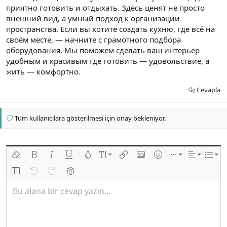
приятно готовить и отдыхать. Здесь ценят не просто
внешний вид, а умный подход к организации
пространства. Если вы хотите создать кухню, где всё на
своём месте, — начните с грамотного подбора
оборудования. Мы поможем сделать ваш интерьер
удобным и красивым где готовить — удовольствие, а
жить — комфортно.
Cevapla
Tüm kullanıcılara gösterilmesi için onay bekleniyor.
Biçimlendirmeyi kaldır
Kalın
Yatık
Altını çiz
Metin rengi
Font boyutu
Link ekle
Resim ekle
İfadeler
Ekle
Hizalama
List
Insert table
Geri al
ileri al
BB kodunu değiştir
Bu alana bir cevap yazın...