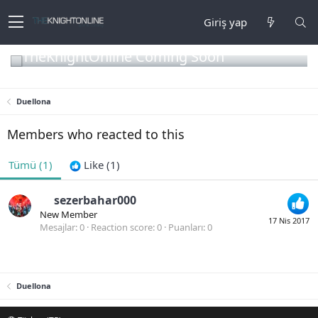
Giriş yap
TheKnightOnline Coming Soon
Duellona
Members who reacted to this
Tümü
(1)
Like
(1)
sezerbahar000
New Member
17 Nis 2017
Mesajlar
0
Reaction score
0
Puanları
0
Duellona