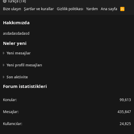
Türkçe (TR)
Bize ulaşın
Şartlar ve kurallar
Gizlilik politikası
Yardım
Ana sayfa
R
S
S
Hakkımızda
asdadasdadasd
Neler yeni
Yeni mesajlar
Yeni profil mesajları
Son aktivite
Forum istatistikleri
Konular
99,613
Mesajlar
435,847
Kullanıcılar
24,825