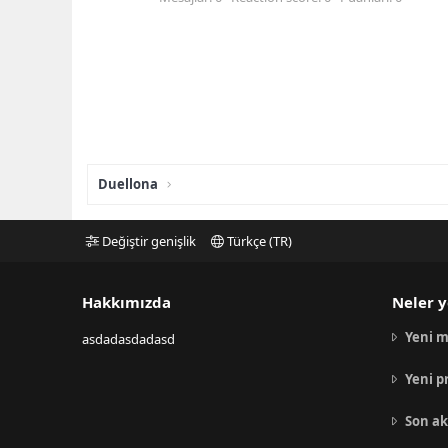
Duellona
Değiştir genişlik
Türkçe (TR)
Hakkımızda
Neler y
Yeni m
asdadasdadasd
Yeni p
Son ak