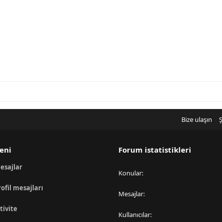
Bize ulaşın
Ş
eni
Forum istatistikleri
esajlar
Konular
rofil mesajları
Mesajlar
tivite
Kullanıcılar