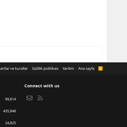
artlar ve kurallar
Gizlilik politikası
Yardım
Ana sayfa
R
S
S
Connect with us
Bize ulaşın
RSS
99,614
435,848
24,825