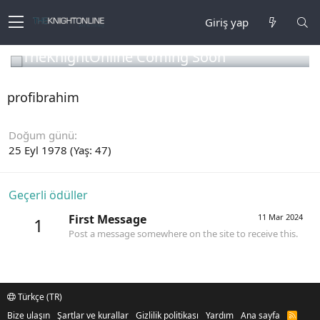
Giriş yap
TheKnightOnline Coming Soon
profibrahim
Doğum günü
25 Eyl 1978 (Yaş: 47)
Geçerli ödüller
First Message
11 Mar 2024
1
Post a message somewhere on the site to receive this.
Türkçe (TR)
Bize ulaşın
Şartlar ve kurallar
Gizlilik politikası
Yardım
Ana sayfa
R