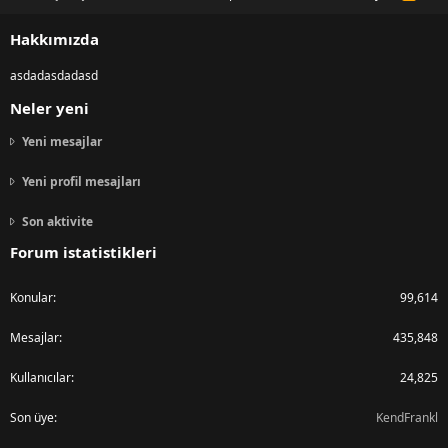
S
S
Hakkımızda
asdadasdadasd
Neler yeni
Yeni mesajlar
Yeni profil mesajları
Son aktivite
Forum istatistikleri
Konular
99,614
Mesajlar
435,848
Kullanıcılar
24,825
Son üye
KendFrankl