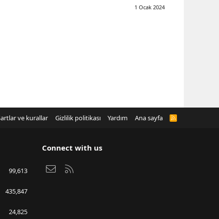
1 Ocak 2024
artlar ve kurallar
Gizlilik politikası
Yardım
Ana sayfa
R
S
S
Connect with us
Bize ulaşın
RSS
99,613
435,847
24,825