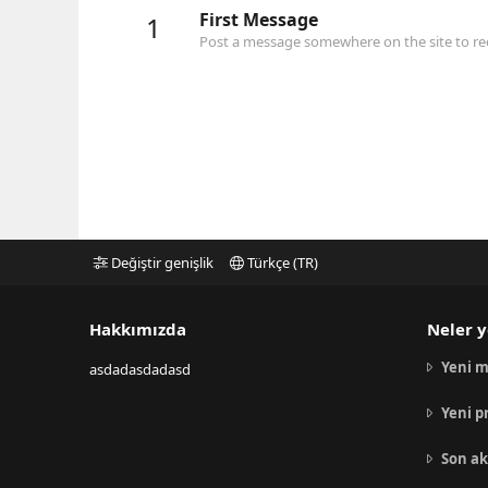
First Message
1
Post a message somewhere on the site to rec
Değiştir genişlik
Türkçe (TR)
Hakkımızda
Neler y
Yeni m
asdadasdadasd
Yeni p
Son ak