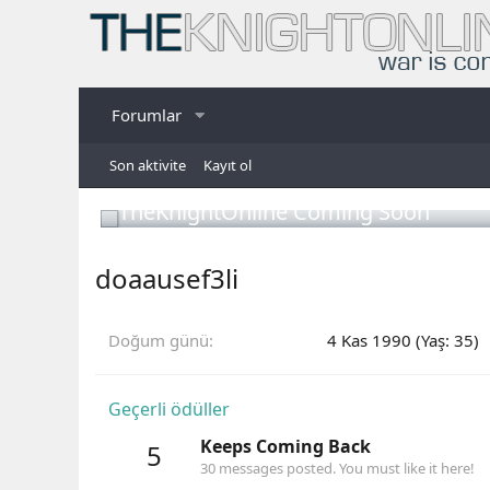
Forumlar
Son aktivite
Kayıt ol
TheKnightOnline Coming Soon
doaausef3li
Doğum günü
4 Kas 1990 (Yaş: 35)
Geçerli ödüller
Keeps Coming Back
5
30 messages posted. You must like it here!