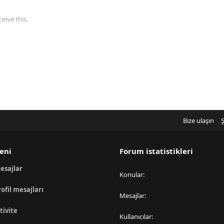
eive this.
Bize ulaşın
Ş
eni
Forum istatistikleri
esajlar
Konular
rofil mesajları
Mesajlar
tivite
Kullanıcılar