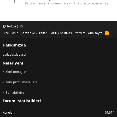
1
Post a message somewhere on the site to receive this.
Türkçe (TR)
Bize ulaşın
Şartlar ve kurallar
Gizlilik politikası
Yardım
Ana sayfa
R
S
S
Hakkımızda
asdadasdadasd
Neler yeni
Yeni mesajlar
Yeni profil mesajları
Son aktivite
Forum istatistikleri
Konular
99,614