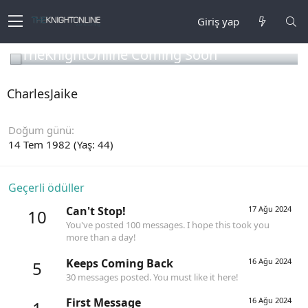
Giriş yap
TheKnightOnline Coming Soon
CharlesJaike
Doğum günü
14 Tem 1982 (Yaş: 44)
Geçerli ödüller
Can't Stop!
17 Ağu 2024
10
You've posted 100 messages. I hope this took you
more than a day!
Keeps Coming Back
16 Ağu 2024
5
30 messages posted. You must like it here!
First Message
16 Ağu 2024