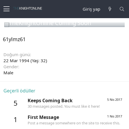
Giriş yap
TheKnightOnline Coming Soon
61ylmz61
Doğum günü
22 Mar 1994 (Yaş: 32)
Gender
Male
Geçerli ödüller
Keeps Coming Back
5 Nis 2017
5
30 messages posted. You must like it here!
First Message
1 Nis 2017
1
Post a message somewhere on the site to receive this.