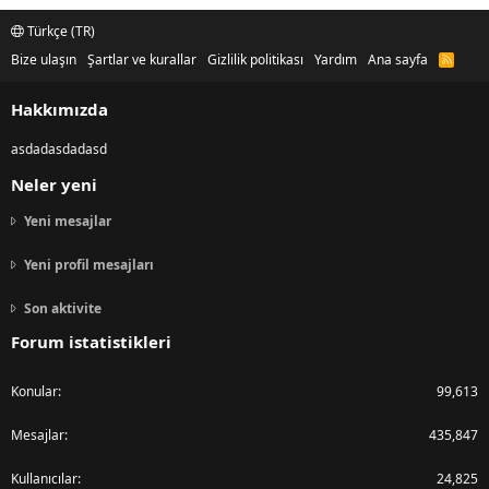
Türkçe (TR)
Bize ulaşın
Şartlar ve kurallar
Gizlilik politikası
Yardım
Ana sayfa
R
S
S
Hakkımızda
asdadasdadasd
Neler yeni
Yeni mesajlar
Yeni profil mesajları
Son aktivite
Forum istatistikleri
Konular
99,613
Mesajlar
435,847
Kullanıcılar
24,825