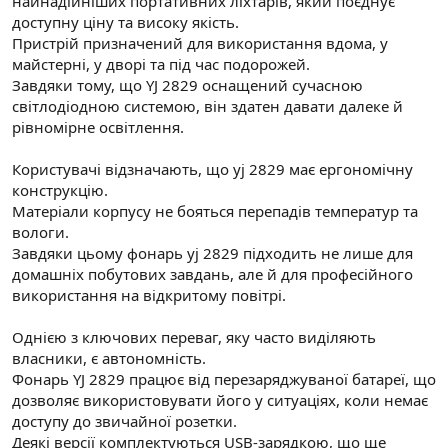
найнадійніших портативних ліхтарів, який поєднує
n
i
доступну ціну та високу якість.
Пристрій призначений для використання вдома, у
майстерні, у дворі та під час подорожей.
Завдяки тому, що YJ 2829 оснащений сучасною
світлодіодною системою, він здатен давати далеке й
рівномірне освітлення.
Користувачі відзначають, що yj 2829 має ергономічну
конструкцію.
Матеріали корпусу не бояться перепадів температур та
вологи.
Завдяки цьому фонарь yj 2829 підходить не лише для
домашніх побутових завдань, але й для професійного
використання на відкритому повітрі.
Однією з ключових переваг, яку часто виділяють
власники, є автономність.
Фонарь YJ 2829 працює від перезаряджуваної батареї, що
дозволяє використовувати його у ситуаціях, коли немає
доступу до звичайної розетки.
Деякі версії комплектуються USB-зарядкою, що ще