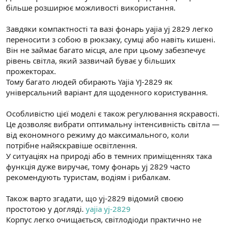
більше розширює можливості використання.
Завдяки компактності та вазі фонарь yajia yj 2829 легко
переносити з собою в рюкзаку, сумці або навіть кишені.
Він не займає багато місця, але при цьому забезпечує
рівень світла, який зазвичай буває у більших
прожекторах.
Тому багато людей обирають Yajia YJ-2829 як
універсальний варіант для щоденного користування.
Особливістю цієї моделі є також регулювання яскравості.
Це дозволяє вибрати оптимальну інтенсивність світла —
від економного режиму до максимального, коли
потрібне найяскравіше освітлення.
У ситуаціях на природі або в темних приміщеннях така
функція дуже виручає, тому фонарь yj 2829 часто
рекомендують туристам, водіям і рибалкам.
Також варто згадати, що yj-2829 відомий своєю
простотою у догляді.
yajia yj-2829
Корпус легко очищається, світлодіоди практично не