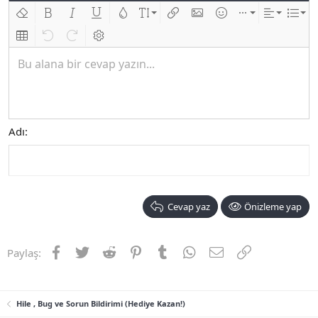
Biçimlendirmeyi kaldır
Kalın
Yatık
Altını çiz
Metin rengi
Font boyutu
Link ekle
Resim ekle
İfadeler
Ekle
Hizalama
List
Insert table
Geri al
ileri al
BB kodunu değiştir
Bu alana bir cevap yazın...
Adı
Cevap yaz
Önizleme yap
Facebook
Twitter
Reddit
Pinterest
Tumblr
WhatsApp
E-posta
Link
Paylaş:
Hile , Bug ve Sorun Bildirimi (Hediye Kazan!)