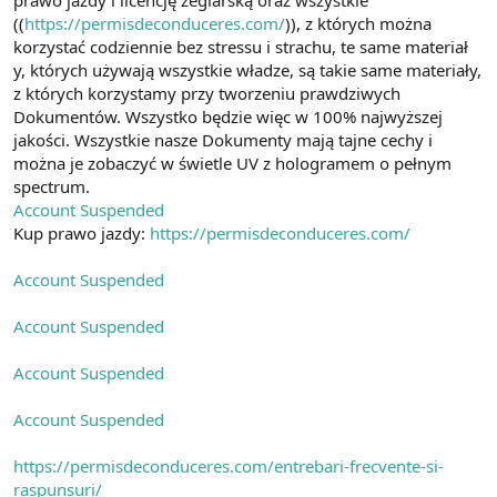
a
r
((
https://permisdeconduceres.com/
)), z których można
t
i
korzystać codziennie bez stressu i strachu, te same materiał
a
h
y, których używają wszystkie władze, są takie same materiały,
n
i
z których korzystamy przy tworzeniu prawdziwych
Dokumentów. Wszystko będzie więc w 100% najwyższej
jakości. Wszystkie nasze Dokumenty mają tajne cechy i
można je zobaczyć w świetle UV z hologramem o pełnym
spectrum.
Account Suspended
Kup prawo jazdy:
https://permisdeconduceres.com/
Account Suspended
Account Suspended
Account Suspended
Account Suspended
https://permisdeconduceres.com/entrebari-frecvente-si-
raspunsuri/