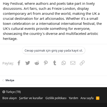
Hay Festival, where authors and poets take part in lively
discussions. Art fairs, such as Frieze London, display
contemporary art from around the world, making the UK a
crucial destination for art aficionados. Whether it's a small
town celebration or a international international festival, the
UK's cultural events provide something for everyone,
showcasing the country's diverse and multifaceted artistic
heritage.
Cevap yazmak için giriş yap yada kayıt ol.
Facebook
Twitter
Reddit
Pinterest
Tumblr
WhatsApp
E-posta
Link
Paylaş:
Medya
Türkçe (TR)
Bize ulaşın
Şartlar ve kurallar
Gizlilik politikası
Yardım
Ana sayfa
R
S
S