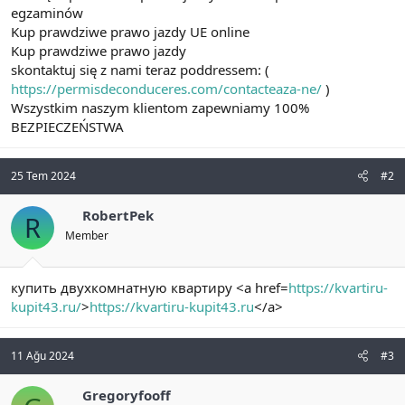
egzaminów
Kup prawdziwe prawo jazdy UE online
Kup prawdziwe prawo jazdy
skontaktuj się z nami teraz poddressem: (
https://permisdeconduceres.com/contacteaza-ne/
)
Wszystkim naszym klientom zapewniamy 100%
BEZPIECZEŃSTWA
25 Tem 2024
#2
RobertPek
R
Member
купить двухкомнатную квартиру <a href=
https://kvartiru-
kupit43.ru/
>
https://kvartiru-kupit43.ru
</a>
11 Ağu 2024
#3
Gregoryfooff