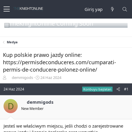
Giriş yap
TheKnightOnline Coming Soon
Medya
Kup polskie prawo jazdy online:
https://permisdeconduceres.com/cumparati-
permis-de-conducere-polonez-online/
K
B
demmigods
24 Haz 2024
o
a
n
ş
24 Haz 2024
#1
Konbuyu başlatan
b
l
u
a
demmigods
D
y
n
New Member
u
g
b
ı
a
ç
ş
t
Jesteś we właściwym miejscu, jeśli chodzi o zarejestrowane
l
a
prawo jazdy i licencję żeglarską oraz wszystkie