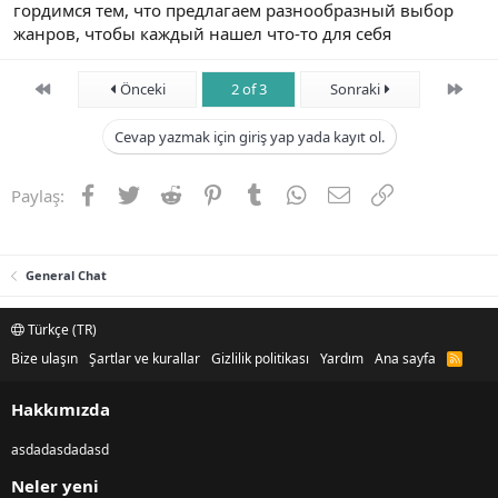
гордимся тем, что предлагаем разнообразный выбор
жанров, чтобы каждый нашел что-то для себя
First
Son
Önceki
2 of 3
Sonraki
Cevap yazmak için giriş yap yada kayıt ol.
Facebook
Twitter
Reddit
Pinterest
Tumblr
WhatsApp
E-posta
Link
Paylaş:
General Chat
Türkçe (TR)
Bize ulaşın
Şartlar ve kurallar
Gizlilik politikası
Yardım
Ana sayfa
R
S
S
Hakkımızda
asdadasdadasd
Neler yeni