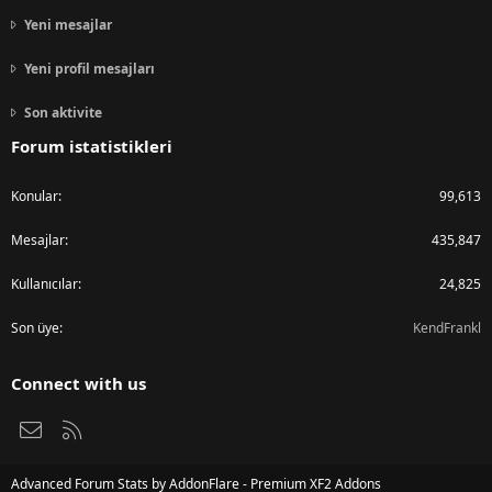
Yeni mesajlar
Yeni profil mesajları
Son aktivite
Forum istatistikleri
Konular
99,613
Mesajlar
435,847
Kullanıcılar
24,825
Son üye
KendFrankl
Connect with us
Bize ulaşın
RSS
Advanced Forum Stats by
AddonFlare - Premium XF2 Addons