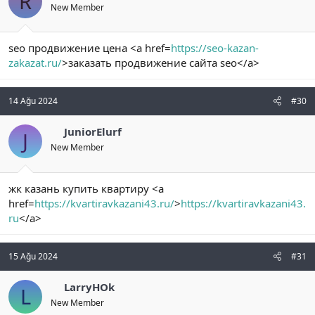
R
New Member
seo продвижение цена <a href=
https://seo-kazan-
zakazat.ru/
>заказать продвижение сайта seo</a>
14 Ağu 2024
#30
JuniorElurf
J
New Member
жк казань купить квартиру <a
href=
https://kvartiravkazani43.ru/
>
https://kvartiravkazani43.
ru
</a>
15 Ağu 2024
#31
LarryHOk
L
New Member