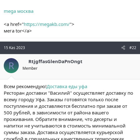
n
i
mega москва
<a href="
https://megakb.com/
">
мега tor</a>
15 Kas 2023
#22
RtjgffasGlenDaPnOngt
R
Member
Всем рекомендую!
Доставка еды уфа
Ресторан доставки "Василий" осуществляет доставку по
всему городу Уфа. Заказы готовятся только после
поступления и доставляются бесплатно при заказе от
500 рублей, в зависимости от района вашего
проживания. Обратите внимание, что десерты и
напитки не учитываются в стоимость минимальной
суммы заказа. Доставка осуществляется курьерской
службой в специальных качественных термосумках.