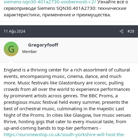
siemens-sqn30-401a2730-osobennosti-i-2/
Узнайте всё о
сервоприводе Siemens SQN30.401A2730: технические
характеристики, применение и преимущества.
11 Ağu 2024
#28
Gregoryfooff
G
Member
England is a thriving center for a rich assortment of cultural
events, encompassing music, cinema, dance, and much
more. Music festivals like Glastonbury are iconic, pulling
crowds from all over the world to experience performances
by prominent artists across genres. The BBC Proms, a
prestigious music festival held every summer, presents the
best of orchestral music, culminating in the majestic Last
Night of the Proms. In cities like Glasgow, live music venues
thrive, hosting gigs that cater to every musical taste, from
up-and-coming bands to top-tier performers -
https://euronewstop.co.uk/south-yorkshire-will-host-the-