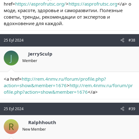
href=
https://asprofrutsc.org/
>
https://asprofrutsc.org
</a> о
моде, красоте, здоровье и саморазвитии. Полезные
советы, тренды, рекомендации от экспертов и
вдохновение для каждой.
25 Eyl 2024
#38
JerrySculp
J
Member
<a href=
http://rem.4nmv.ru/forum/profile.php?
action=show&member=1676
>
http://rem.4nmv.ru/forum/pr
ofile.php?action=show&member=1676
</a>
25 Eyl 2024
#39
Ralphhouth
R
New Member