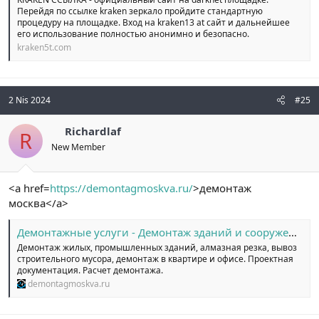
Перейдя по ссылке kraken зеркало пройдите стандартную
процедуру на площадке. Вход на kraken13 at сайт и дальнейшее
его использование полностью анонимно и безопасно.
kraken5t.com
2 Nis 2024
#25
Richardlaf
R
New Member
<a href=
https://demontagmoskva.ru/
>демонтаж
москва</a>
Демонтажные услуги - Демонтаж зданий и сооружений в Москве.
Демонтаж жилых, промышленных зданий, алмазная резка, вывоз
строительного мусора, демонтаж в квартире и офисе. Проектная
документация. Расчет демонтажа.
demontagmoskva.ru