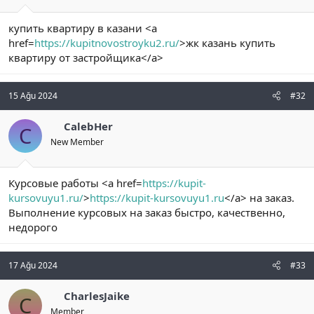
купить квартиру в казани <a
href=
https://kupitnovostroyku2.ru/
>жк казань купить
квартиру от застройщика</a>
15 Ağu 2024
#32
CalebHer
C
New Member
Курсовые работы <a href=
https://kupit-
kursovuyu1.ru/
>
https://kupit-kursovuyu1.ru
</a> на заказ.
Выполнение курсовых на заказ быстро, качественно,
недорого
17 Ağu 2024
#33
CharlesJaike
C
Member