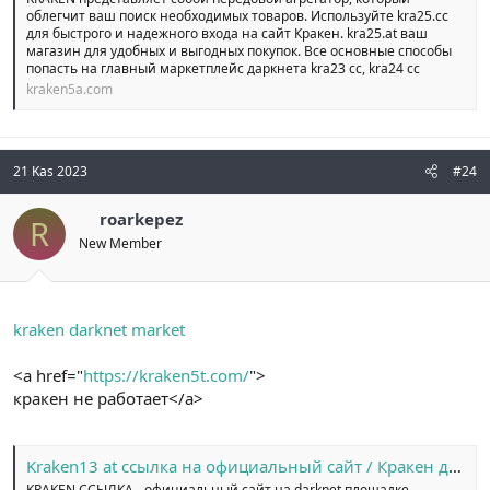
облегчит ваш поиск необходимых товаров. Используйте kra25.cc
для быстрого и надежного входа на сайт Кракен. kra25.at ваш
магазин для удобных и выгодных покупок. Все основные способы
попасть на главный маркетплейс даркнета kra23 cc, kra24 cc
kraken5a.com
21 Kas 2023
#24
roarkepez
R
New Member
kraken darknet market
<a href="
https://kraken5t.com/
">
кракен не работает</a>
Kraken13 at ссылка на официальный сайт / Кракен даркнет зеркало на сайт
KRAKEN ССЫЛКА - официальный сайт на darknet площадке.