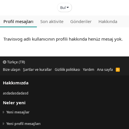
Bul
Profil mesajları
Son aktivite
Gönderiler
Hakkında
Travisvog adlı kullanıcının profili hakkında henüz mesaj yok.
Türkçe (TR)
Bize ulaşın
Şartlar ve kurallar
Gizlilik politikası
Yardım
Ana sayfa
R
S
S
Hakkımızda
asdadasdadasd
Neler yeni
Yeni mesajlar
Yeni profil mesajları