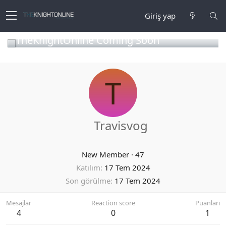
Giriş yap
TheKnightOnline Coming Soon
T
Travisvog
New Member
·
47
Katılım
17 Tem 2024
Son görülme
17 Tem 2024
Mesajlar
Reaction score
Puanları
4
0
1