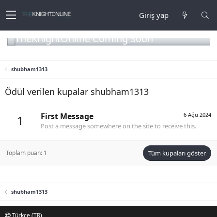
Giriş yap
TheKnightOnline Coming Soon
shubham1313
Ödül verilen kupalar shubham1313
First Message
6 Ağu 2024
1
Post a message somewhere on the site to receive this.
Toplam puan: 1
Tüm kupaları göster
shubham1313
Türkçe (TR)