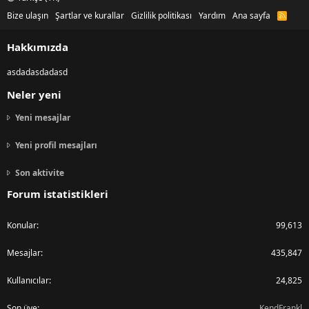
Bize ulaşın
Şartlar ve kurallar
Gizlilik politikası
Yardım
Ana sayfa
R
S
S
Hakkımızda
asdadasdadasd
Neler yeni
Yeni mesajlar
Yeni profil mesajları
Son aktivite
Forum istatistikleri
Konular
99,613
Mesajlar
435,847
Kullanıcılar
24,825
Son üye
KendFrankl