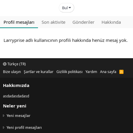
Bul
Profil mesajları
Son aktivite
Gönderiler
Hakkında
Larryprise adlı kullanıcının profili hakkında henüz mesaj yok.
Türkçe (TR)
Bize ulaşın
Şartlar ve kurallar
Gizlilik politikası
Yardım
Ana sayfa
R
S
S
Hakkımızda
asdadasdadasd
Neler yeni
Yeni mesajlar
Yeni profil mesajları