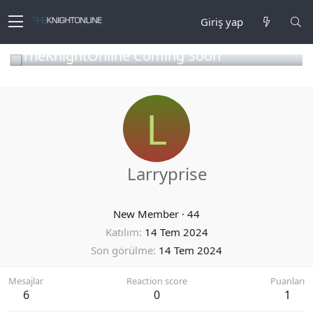
Giriş yap
TheKnightOnline Coming Soon
L
Larryprise
New Member
·
44
Katılım
14 Tem 2024
Son görülme
14 Tem 2024
Mesajlar
Reaction score
Puanları
6
0
1