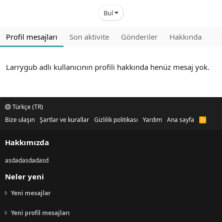
Bul
Profil mesajları
Son aktivite
Gönderiler
Hakkında
Larrygub adlı kullanıcının profili hakkında henüz mesaj yok.
Türkçe (TR)
Bize ulaşın
Şartlar ve kurallar
Gizlilik politikası
Yardım
Ana sayfa
R
S
S
Hakkımızda
asdadasdadasd
Neler yeni
Yeni mesajlar
Yeni profil mesajları