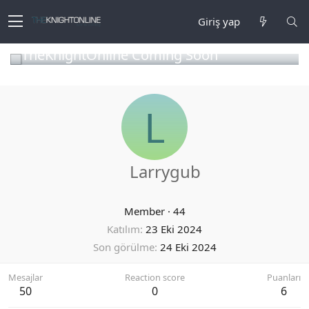
Giriş yap
TheKnightOnline Coming Soon
L
Larrygub
Member
·
44
Katılım
23 Eki 2024
Son görülme
24 Eki 2024
Mesajlar
Reaction score
Puanları
50
0
6