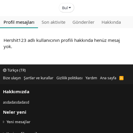
Bul
Profil mesajları
Son aktivite
Gönderiler
Hakkında
Hershit123 adlı kullanıcının profili hakkında henüz mesaj
yok.
Türkçe (TR)
Bize ulaşın
Şartlar ve kurallar
Gizlilik politikası
Yardım
Ana sayfa
R
S
S
Hakkımızda
asdadasdadasd
Neler yeni
Yeni mesajlar