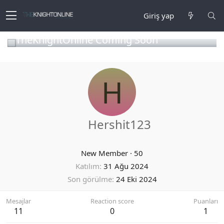
Giriş yap
TheKnightOnline Coming Soon
H
Hershit123
New Member
·
50
Katılım
31 Ağu 2024
Son görülme
24 Eki 2024
Mesajlar
Reaction score
Puanları
11
0
1