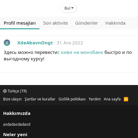
Bul
Profil mesajları
Son aktivite
Gönderiler
Hakkında
XdeAbavnOngt
31 Ara 2022
X
Здесь можно перевести
с киви на монобанк
быстро и по
выгодному курсу!
Türkçe (TR)
Bize ulaşın
Şartlar ve kurallar
Gizlilik politikası
Yardım
Ana sayfa
R
S
S
Hakkımızda
asdadasdadasd
Neler yeni