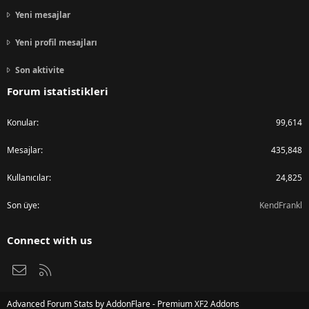
Yeni mesajlar
Yeni profil mesajları
Son aktivite
Forum istatistikleri
Konular
99,614
Mesajlar
435,848
Kullanıcılar
24,825
Son üye
KendFrankl
Connect with us
Bize ulaşın
RSS
Advanced Forum Stats by
AddonFlare - Premium XF2 Addons