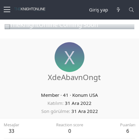
Giriş yap
TheKnightOnline Coming Soon
X
XdeAbavnOngt
Member
·
41
·
Konum
USA
Katılım
31 Ara 2022
Son görülme
31 Ara 2022
Mesajlar
Reaction score
Puanları
33
0
6