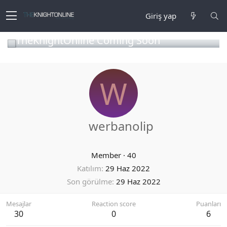
Giriş yap
TheKnightOnline Coming Soon
W
werbanolip
Member
·
40
Katılım
29 Haz 2022
Son görülme
29 Haz 2022
Mesajlar
Reaction score
Puanları
30
0
6