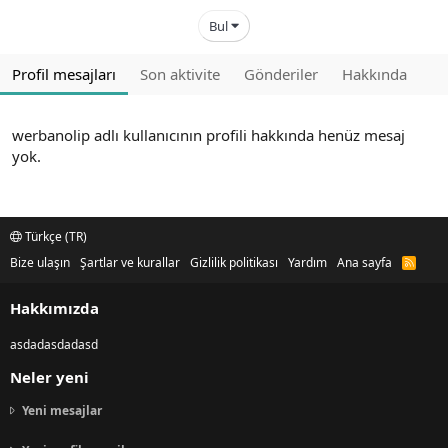
Bul
Profil mesajları
Son aktivite
Gönderiler
Hakkında
werbanolip adlı kullanıcının profili hakkında henüz mesaj
yok.
Türkçe (TR)
Bize ulaşın
Şartlar ve kurallar
Gizlilik politikası
Yardım
Ana sayfa
R
S
S
Hakkımızda
asdadasdadasd
Neler yeni
Yeni mesajlar